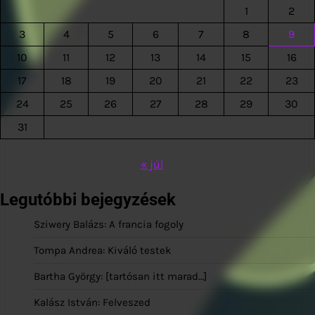
1
2
3
4
5
6
7
8
9
10
11
12
13
14
15
16
17
18
19
20
21
22
23
24
25
26
27
28
29
30
31
« júl
Legutóbbi bejegyzések
Sziwery Balázs: A francia fogoly
Tompa Andrea: Kiváló testek
Bartha György: [tartósan itt marad…]
Kalász István: Felveszed