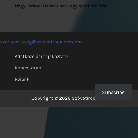
Nagy Lóránd: Hosszú séta egy rövid mólóról
szerkesztoseg@szovetirodalom.com
Adatkezelési tájékoztató
Impresszum
Rólunk
Subscribe
Copyright © 2026
SzövetIrodalom