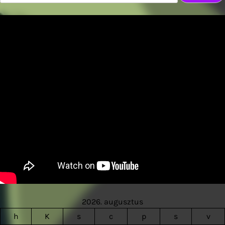
2026. augusztus
h
K
s
c
p
s
v