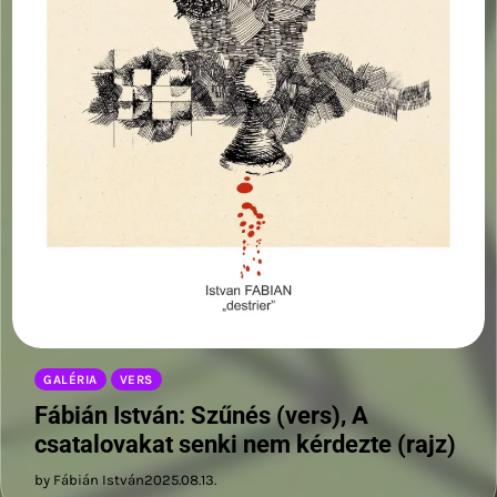
GALÉRIA
VERS
Fábián István: Szűnés (vers), A
csatalovakat senki nem kérdezte (rajz)
by Fábián István
2025.08.13.