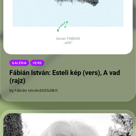
GALÉRIA
VERS
Fábián István: Esteli kép (vers), A vad
(rajz)
by Fábián István
2025.08.11.