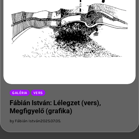
GALÉRIA
VERS
Fábián István: Lélegzet (vers),
Megfigyelő (grafika)
by Fábián István
2025.07.05.