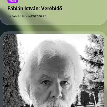
VERS
Fábián István: Verébidő
by Fábián István
2025.07.23.