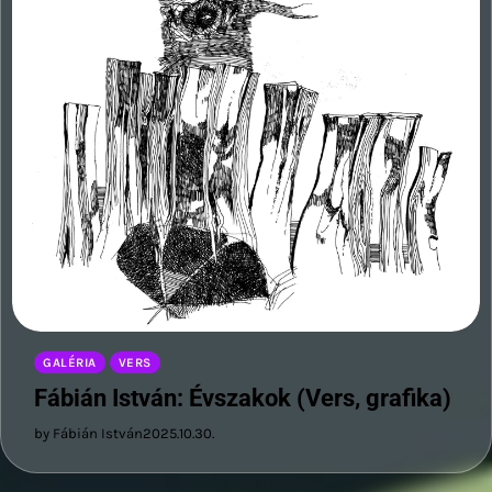
GALÉRIA
VERS
Fábián István: Évszakok (Vers, grafika)
by Fábián István
2025.10.30.