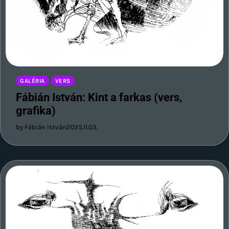
GALÉRIA
VERS
Fábián István: Kint a farkas (vers,
grafika)
by Fábián István
2025.11.03.