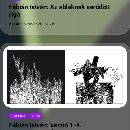
Fábián István: Az ablaknak verődött
rigó
by Fábián István
2025.07.19.
GALÉRIA
VERS
Fábián István: Verzió 1-4.