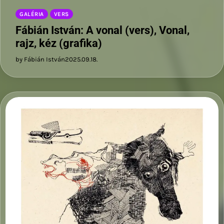
GALÉRIA
VERS
Fábián István: A vonal (vers), Vonal,
rajz, kéz (grafika)
by Fábián István
2025.09.18.