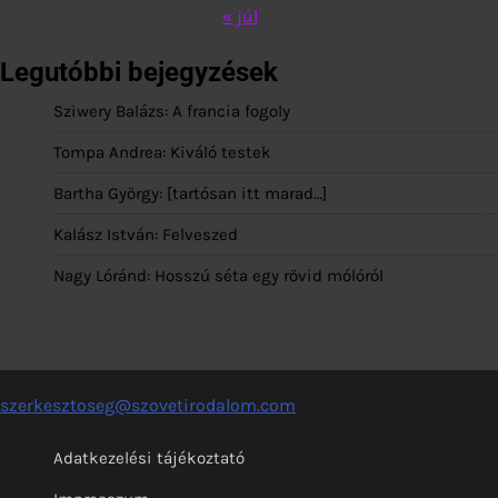
« júl
Legutóbbi bejegyzések
Sziwery Balázs: A francia fogoly
Tompa Andrea: Kiváló testek
Bartha György: [tartósan itt marad…]
Kalász István: Felveszed
Nagy Lóránd: Hosszú séta egy rövid mólóról
szerkesztoseg@szovetirodalom.com
Adatkezelési tájékoztató