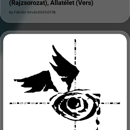
(Rajzsorozat), Állatélet (Vers)
by Fábián István
2025.07.18.