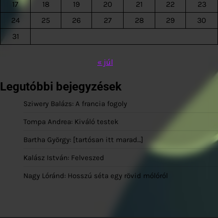
17
18
19
20
21
22
23
24
25
26
27
28
29
30
31
« júl
Legutóbbi bejegyzések
Sziwery Balázs: A francia fogoly
Tompa Andrea: Kiváló testek
Bartha György: [tartósan itt marad…]
Kalász István: Felveszed
Nagy Lóránd: Hosszú séta egy rövid mólóról