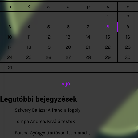
h
K
s
c
p
s
v
1
2
3
4
5
6
7
8
9
10
11
12
13
14
15
16
17
18
19
20
21
22
23
24
25
26
27
28
29
30
31
« júl
Legutóbbi bejegyzések
Sziwery Balázs: A francia fogoly
Tompa Andrea: Kiváló testek
Bartha György: [tartósan itt marad…]