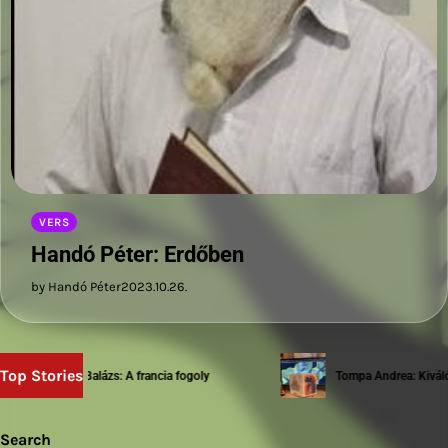
VERS
Handó Péter: Erdőben
by Handó Péter
2023.10.26.
Top Stories
Sziwery Balázs: A francia fogoly
Tompa Andrea: Kiváló t
Search