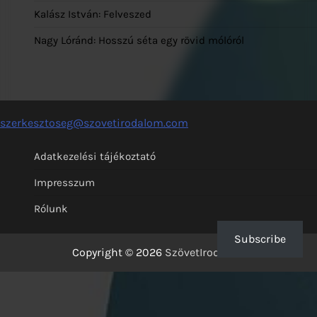
Kalász István: Felveszed
Nagy Lóránd: Hosszú séta egy rövid mólóról
szerkesztoseg@szovetirodalom.com
Adatkezelési tájékoztató
Impresszum
Rólunk
Subscribe
Copyright © 2026
SzövetIrodalom