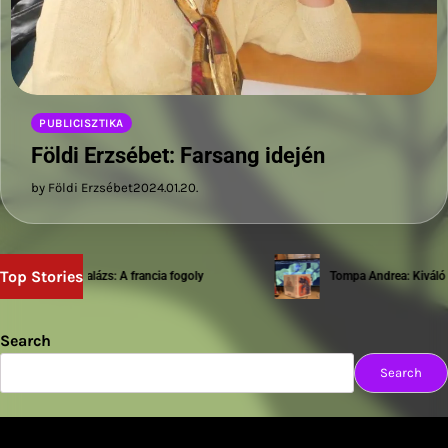
PUBLICISZTIKA
Földi Erzsébet: Farsang idején
by Földi Erzsébet
2024.01.20.
Top Stories
Sziwery Balázs: A francia fogoly
Tompa Andrea: Kiváló tes
Search
Search