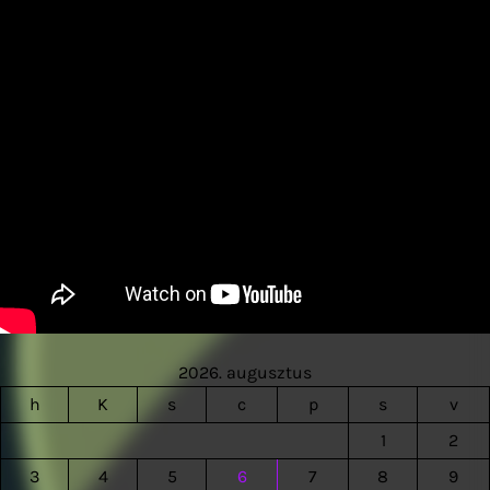
2026. augusztus
h
K
s
c
p
s
v
1
2
3
4
5
6
7
8
9