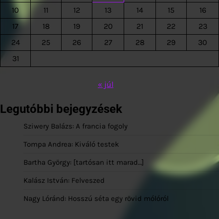
10
11
12
13
14
15
16
17
18
19
20
21
22
23
24
25
26
27
28
29
30
31
« júl
Legutóbbi bejegyzések
Sziwery Balázs: A francia fogoly
Tompa Andrea: Kiváló testek
Bartha György: [tartósan itt marad…]
Kalász István: Felveszed
Nagy Lóránd: Hosszú séta egy rövid mólóról