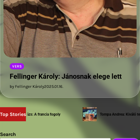
VERS
Fellinger Károly: Jánosnak elege lett
by Fellinger Károly
2025.01.16.
Top Stories
Sziwery Balázs: A francia fogoly
Tompa Andrea: Kiváló test
Search