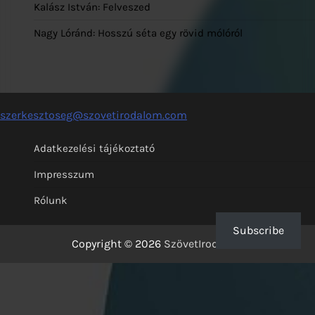
Kalász István: Felveszed
Nagy Lóránd: Hosszú séta egy rövid mólóról
szerkesztoseg@szovetirodalom.com
Adatkezelési tájékoztató
Impresszum
Rólunk
Subscribe
Copyright © 2026
SzövetIrodalom