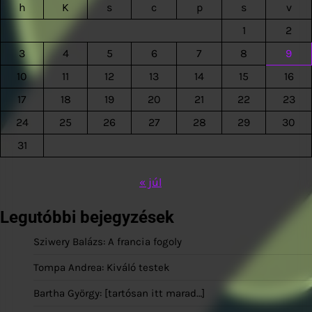
h
K
s
c
p
s
v
1
2
3
4
5
6
7
8
9
10
11
12
13
14
15
16
17
18
19
20
21
22
23
24
25
26
27
28
29
30
31
« júl
Legutóbbi bejegyzések
Sziwery Balázs: A francia fogoly
Tompa Andrea: Kiváló testek
Bartha György: [tartósan itt marad…]