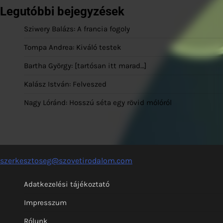
Legutóbbi bejegyzések
Sziwery Balázs: A francia fogoly
Tompa Andrea: Kiváló testek
Bartha György: [tartósan itt marad…]
Kalász István: Felveszed
Nagy Lóránd: Hosszú séta egy rövid mólóról
szerkesztoseg@szovetirodalom.com
Adatkezelési tájékoztató
Impresszum
Rólunk