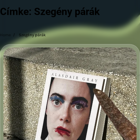
Címke:
Szegény párák
Home
Szegény párák