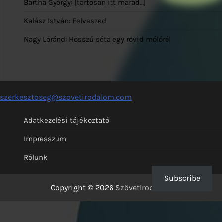
Bartha György: [tartósan itt marad…]
Kalász István: Felveszed
Nagy Lóránd: Hosszú séta egy rövid mólóról
szerkesztoseg@szovetirodalom.com
Adatkezelési tájékoztató
Impresszum
Rólunk
Subscribe
Copyright © 2026
SzövetIrodalom