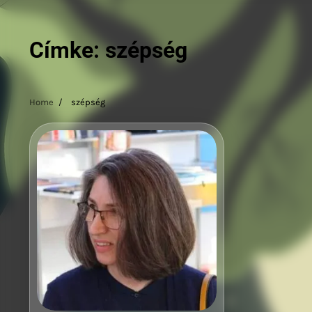
Címke:
szépség
Home
szépség