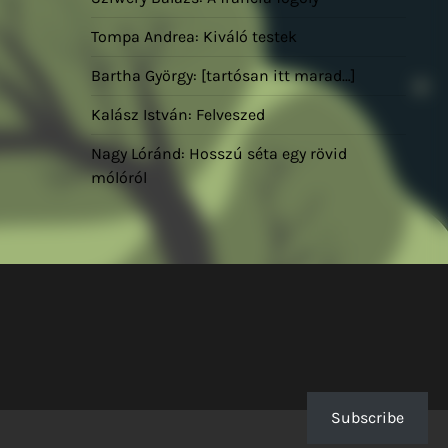
Tompa Andrea: Kiváló testek
Bartha György: [tartósan itt marad…]
Kalász István: Felveszed
Nagy Lóránd: Hosszú séta egy rövid
mólóról
Subscribe