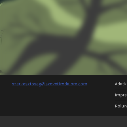
szerkesztoseg@szovetirodalom.com
Adatk
Impr
Rólu