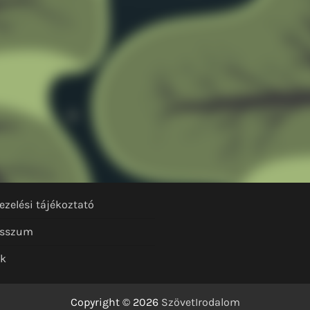
ezelési tájékoztató
esszum
nk
Copyright © 2026
SzövetIrodalom