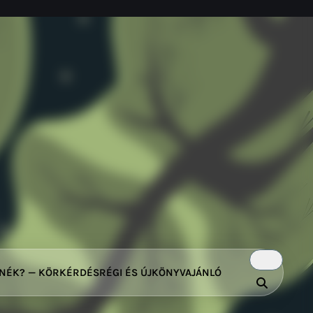
TNÉK? — KÖRKÉRDÉS
RÉGI ÉS ÚJ
KÖNYVAJÁNLÓ