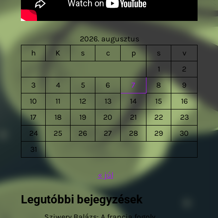
2026. augusztus
h
K
s
c
p
s
v
1
2
3
4
5
6
7
8
9
10
11
12
13
14
15
16
17
18
19
20
21
22
23
24
25
26
27
28
29
30
31
« júl
Legutóbbi bejegyzések
Sziwery Balázs: A francia fogoly