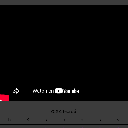
2022. február
h
K
s
c
p
s
v