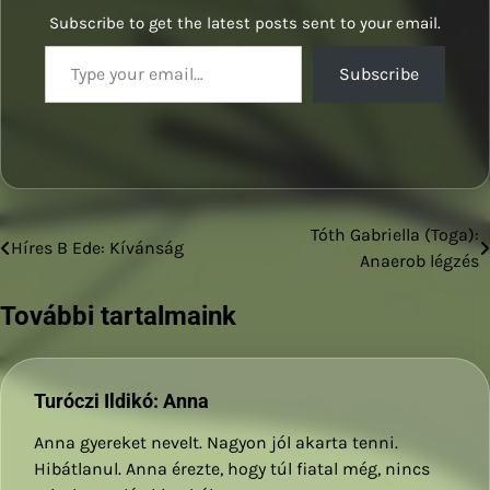
Subscribe to get the latest posts sent to your email.
Type your email…
Subscribe
Tóth Gabriella (Toga):
Bejegyzés
Híres B Ede: Kívánság
Anaerob légzés
navigáció
További tartalmaink
Turóczi Ildikó: Anna
Anna gyereket nevelt. Nagyon jól akarta tenni.
Hibátlanul. Anna érezte, hogy túl fiatal még, nincs