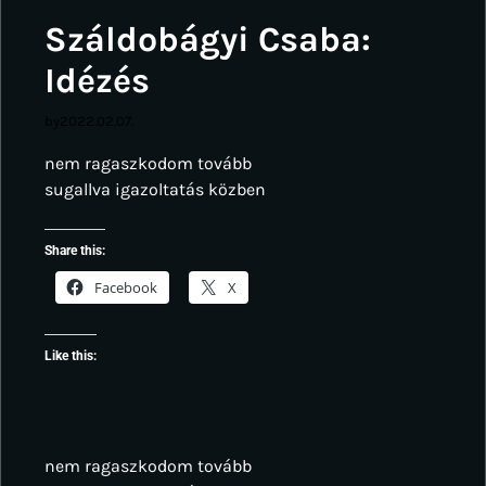
Száldobágyi Csaba:
Idézés
by
2022.02.07.
nem ragaszkodom tovább
sugallva igazoltatás közben
Share this:
Facebook
X
Like this:
nem ragaszkodom tovább