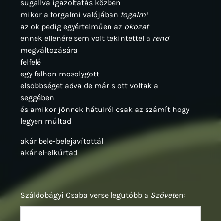
sugallva igazoltatás közben
mikor a forgalmi valójában
fogalmi
az ok pedig egyértelműen az
okozat
ennek ellenére sem volt tekintettel a
rend
megváltozására
felfelé
egy felhőn mosolygott
elsőbbséget adva de máris ott voltak a
seggében
és amikor jönnek hátulról csak az számít hogy
legyen múltad
akár bele-belejavítottál
akár el-elkúrtad
Száldobágyi Csaba verse legutóbb a
Szövet
en: