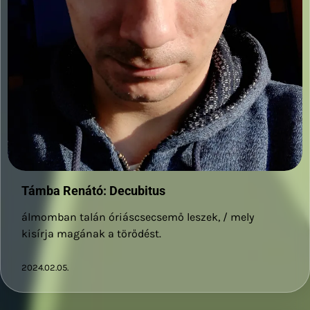
Támba Renátó: Decubitus
álmomban talán óriáscsecsemő leszek, / mely
kisírja magának a törődést.
2024.02.05.