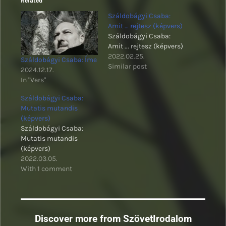
Related
Száldobágyi Csaba:
Amit … rejtesz (képvers)
Száldobágyi Csaba:
Amit ... rejtesz (képvers)
2022.02.25.
Száldobágyi Csaba: Íme
Similar post
2024.12.17.
In "Vers"
Száldobágyi Csaba:
Mutatis mutandis
(képvers)
Száldobágyi Csaba:
Mutatis mutandis
(képvers)
2022.03.05.
With 1 comment
Discover more from SzövetIrodalom