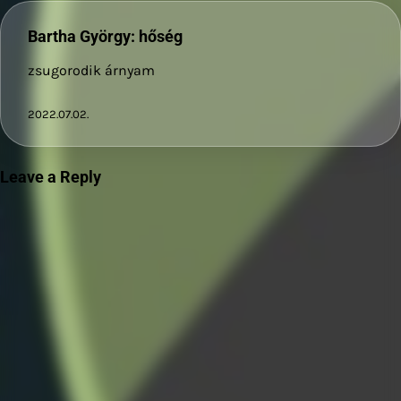
Bartha György: hőség
zsugorodik árnyam
2022.07.02.
Leave a Reply