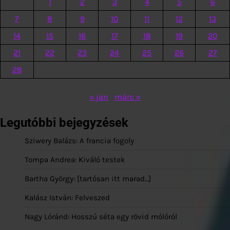
1
2
3
4
5
6
7
8
9
10
11
12
13
14
15
16
17
18
19
20
21
22
23
24
25
26
27
28
« jan
márc »
Legutóbbi bejegyzések
Sziwery Balázs: A francia fogoly
Tompa Andrea: Kiváló testek
Bartha György: [tartósan itt marad…]
Kalász István: Felveszed
Nagy Lóránd: Hosszú séta egy rövid mólóról