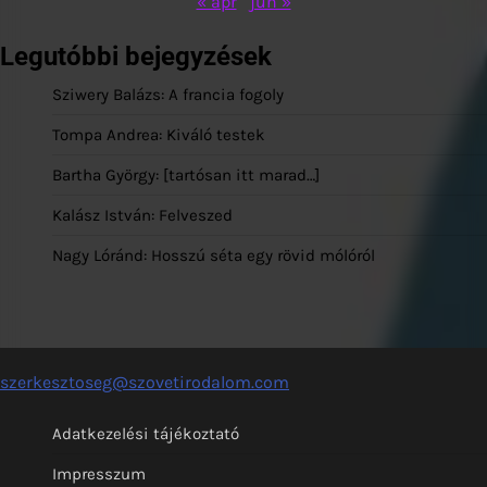
« ápr
jún »
Legutóbbi bejegyzések
Sziwery Balázs: A francia fogoly
Tompa Andrea: Kiváló testek
Bartha György: [tartósan itt marad…]
Kalász István: Felveszed
Nagy Lóránd: Hosszú séta egy rövid mólóról
szerkesztoseg@szovetirodalom.com
Adatkezelési tájékoztató
Impresszum