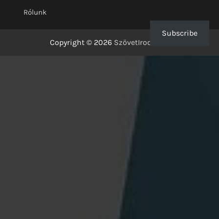
Rólunk
Subscribe
Copyright © 2026
SzövetIrodalom