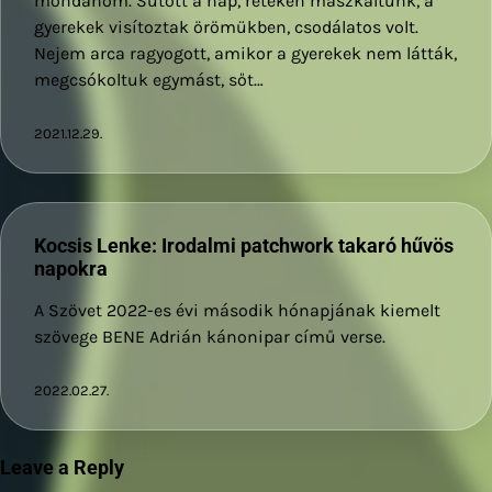
mondanom. Sütött a nap, réteken mászkáltunk, a
gyerekek visítoztak örömükben, csodálatos volt.
Nejem arca ragyogott, amikor a gyerekek nem látták,
megcsókoltuk egymást, sőt…
2021.12.29.
Kocsis Lenke: Irodalmi patchwork takaró hűvös
napokra
A Szövet 2022-es évi második hónapjának kiemelt
szövege BENE Adrián kánonipar című verse.
2022.02.27.
Leave a Reply