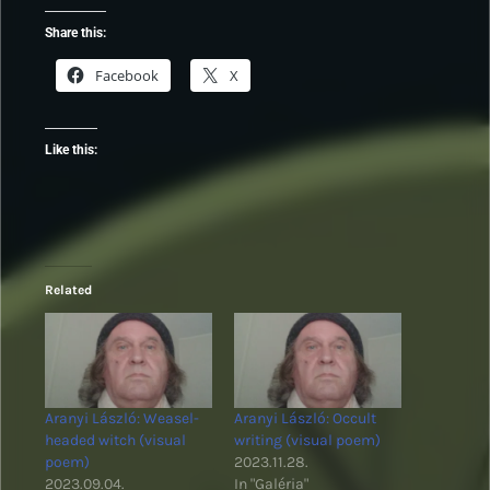
Share this:
Facebook
X
Like this:
Related
Aranyi László: Weasel-
Aranyi László: Occult
headed witch (visual
writing (visual poem)
poem)
2023.11.28.
2023.09.04.
In "Galéria"