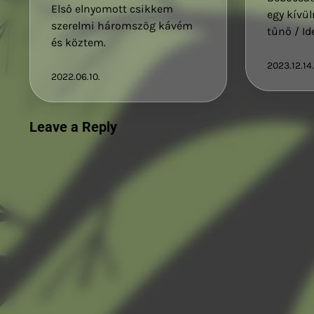
Első elnyomott csikkem
egy kívü
szerelmi háromszög kávém
tűnő / I
és köztem.
2023.12.14.
2022.06.10.
Leave a Reply