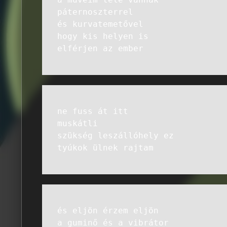
páternoszterrel
és kurvatemetővel
hogy kis helyen is
elférjen az ember
ne fuss át itt
muskátli
szükség leszállóhely ez
tyúkok ülnek rajtam
és eljön érzem eljön
a guminő és a vibrátor