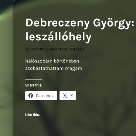
Sziwe
Debreczeny György:
leszállóhely
by Szente B. Levente
2022.06.16.
hálószobám börtönében
szobáztathattam magam
Share this:
Facebook
X
Like this: