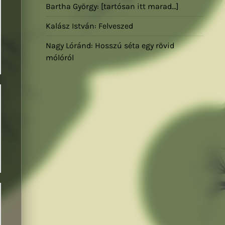
Bartha György: [tartósan itt marad…]
Kalász István: Felveszed
Nagy Lóránd: Hosszú séta egy rövid
mólóról