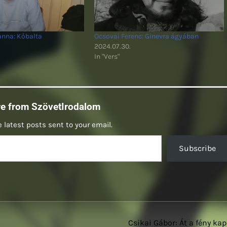
nna: Kőbalta
Ocsovai Ferenc: Ginevra ágyában
2024.07.30.
In "Vers"
re from SzövetIrodalom
 latest posts sent to your email.
Subscribe
Csikai Gábor: Át a fény ka