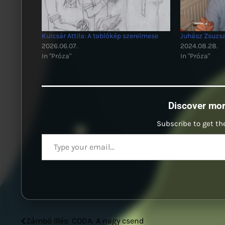
Kulcsár Attila: A tablókép szerelmese
Juhász Zsuzsa
2026.06.07.
2024.08.28.
In "Próza"
In "Próza"
Discover mo
Subscribe to get the
Type your email…
Zámbó Illés: CODA: A nagy csend
Bejegyzés