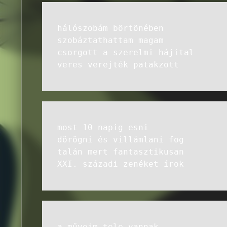
hálószobám börtönében
szobáztathattam magam
csorgott a szerelmi hájital
veres verejték patakzott
most 10 napig esni
dörögni és villámlani fog
talán mert fantasztikusan
XXI. századi zenéket írok
a műveim tele vannak