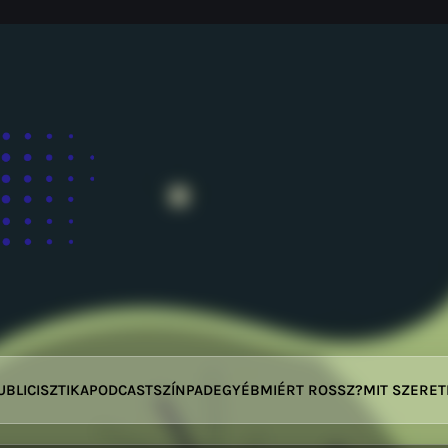
UBLICISZTIKA
PODCAST
SZÍNPAD
EGYÉB
MIÉRT ROSSZ?
MIT SZERE