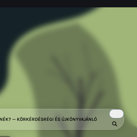
TNÉK? — KÖRKÉRDÉS
RÉGI ÉS ÚJ
KÖNYVAJÁNLÓ