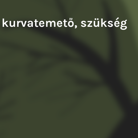
ry Balázs: A francia fogoly
Tompa Andrea: Kiváló testek
 kurvatemető, szükség