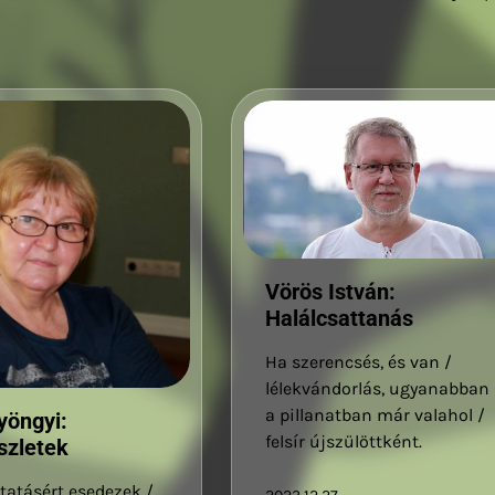
Vörös István:
Halálcsattanás
Ha szerencsés, és van /
lélekvándorlás, ugyanabban 
a pillanatban már valahol /
yöngyi:
felsír újszülöttként.
szletek
tatásért esedezek /