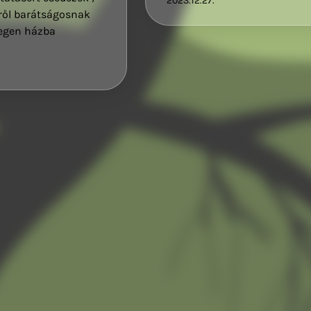
2023.12.27.
lről barátságosnak
degen házba