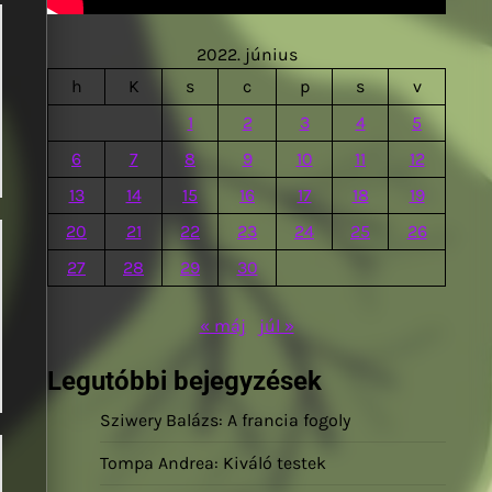
2022. június
h
K
s
c
p
s
v
1
2
3
4
5
6
7
8
9
10
11
12
13
14
15
16
17
18
19
20
21
22
23
24
25
26
27
28
29
30
« máj
júl »
Legutóbbi bejegyzések
Sziwery Balázs: A francia fogoly
Tompa Andrea: Kiváló testek