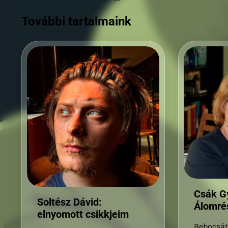
navigáció
További tartalmaink
Csák G
Soltész Dávid:
Álomré
elnyomott csikkjeim
Bebocsát