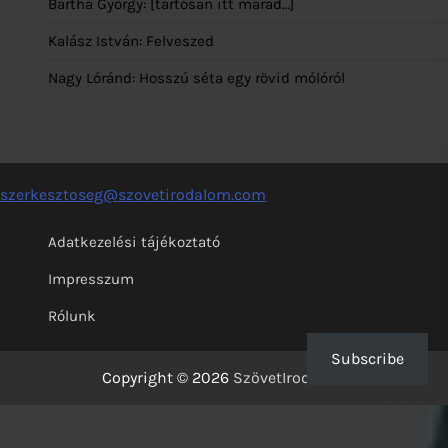
Bartha György: [tartósan itt marad…]
Kalász István: Felveszed
Nagy Lóránd: Hosszú séta egy rövid mólóról
szerkesztoseg@szovetirodalom.com
Adatkezelési tájékoztató
Impresszum
Rólunk
Subscribe
Copyright © 2026
SzövetIrodalom