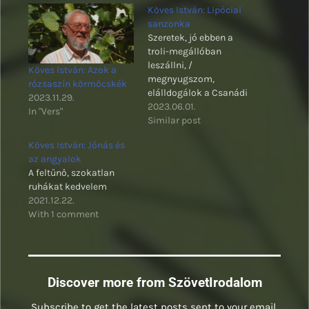
Köves István: Lipóciai
sanzonka
Szeretek, jó ebben a
troli-megállóban
leszállni, /
Köves István: Azok a
megnyugszom,
rózsaszín körmöcskék
elálldogálok a Csanádi
2023.11.29.
utca sarkon, / nyitott
2023.06.01.
In "Vers"
teraszok, barátságos
Similar post
ebek, gangos galambok
Köves István: Jónás és
az angyalok
A feltűnő, szokatlan
ruhákat kedvelem
2021.12.22.
With 1 comment
Discover more from SzövetIrodalom
Subscribe to get the latest posts sent to your email.