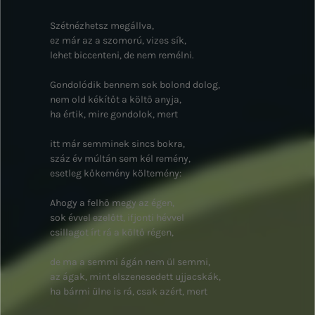
Szétnézhetsz megállva,
ez már az a szomorú, vizes sík,
lehet biccenteni, de nem remélni.
Gondolódik bennem sok bolond dolog,
nem old kékítőt a költő anyja,
ha értik, mire gondolok, mert
itt már semminek sincs bokra,
száz év múltán sem kél remény,
esetleg kőkemény költemény:
Ahogy a felhő megy az égen,
sok évvel ezelőtt, ifjonti hévvel
csillagot írt rá a költő régen,
de ma a semmi ágán nem ül semmi,
az ágak, mint elszenesedett ujjacskák,
ha bármi ülne is rá, csak azért, mert