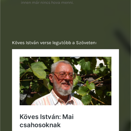
innen már nincs hova menni.
Köves István verse legutóbb a Szöveten: