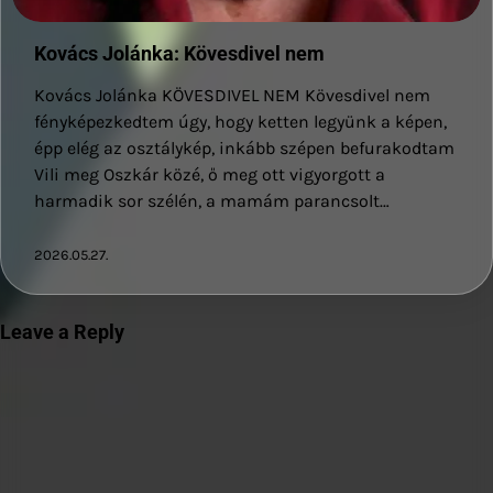
Kovács Jolánka: Kövesdivel nem
Kovács Jolánka KÖVESDIVEL NEM Kövesdivel nem
fényképezkedtem úgy, hogy ketten legyünk a képen,
épp elég az osztálykép, inkább szépen befurakodtam
Vili meg Oszkár közé, ő meg ott vigyorgott a
harmadik sor szélén, a mamám parancsolt…
2026.05.27.
Leave a Reply