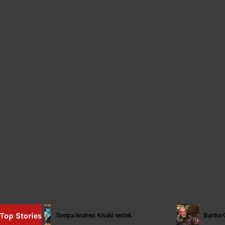
Top Stories
Tompa Andrea: Kiváló testek
Bartha György: [ta