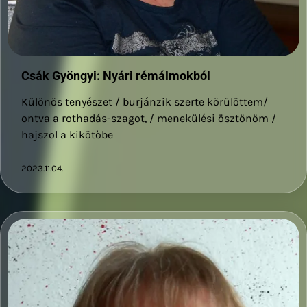
Csák Gyöngyi: Nyári rémálmokból
Különös tenyészet / burjánzik szerte körülöttem/
ontva a rothadás-szagot, / menekülési ösztönöm /
hajszol a kikötőbe
2023.11.04.