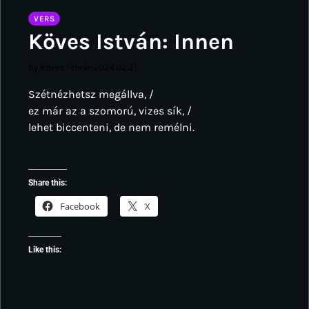
VERS
Köves István: Innen
by Köves István
2024.02.21.
Szétnézhetsz megállva, /
ez már az a szomorú, vizes sík, /
lehet biccenteni, de nem remélni.
Share this:
Facebook
X
Like this: