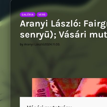
Sziwery
GALÉRIA
VERS
Aranyi László: Fair
senryū); Vásári mu
by Aranyi László
2024.11.03.