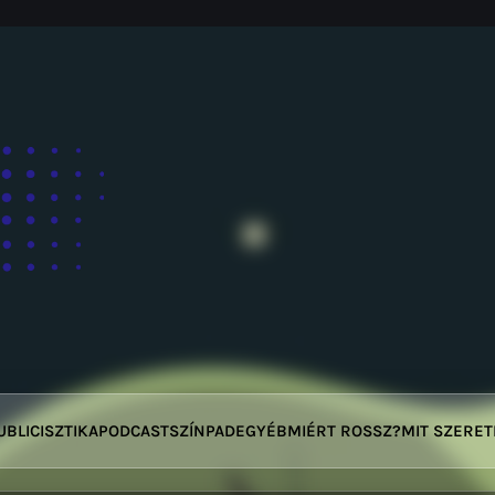
UBLICISZTIKA
PODCAST
SZÍNPAD
EGYÉB
MIÉRT ROSSZ?
MIT SZERE