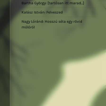
Bartha György: [tartósan itt marad…]
Kalász István: Felveszed
Nagy Lóránd: Hosszú séta egy rövid
mólóról