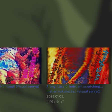
 Hail soul! (Visual senryū)
Aranyi László: Indecent scratching…;
Illetlen vakarózás… (visual senryū)
2026.01.05.
In "Galéria"