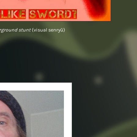
rground stunt
(visual senryū)