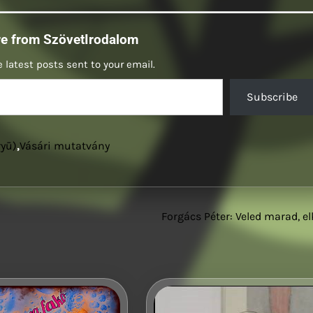
re from SzövetIrodalom
 latest posts sent to your email.
Subscribe
ryū)
,
Vásári mutatvány
Forgács Péter: Veled marad, el