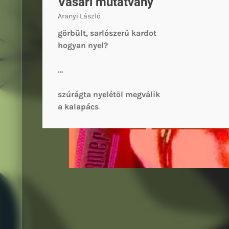
Vásári mutatvány
Aranyi László
görbült, sarlószerű kardot
hogyan nyel?
…
szúrágta nyelétől megválik
a kalapács