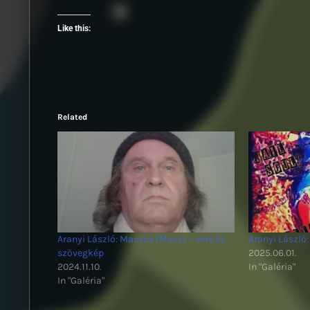
Like this:
Related
Aranyi László: Massza (Mass) – vers és
Aranyi László:
szövegkép
2025.06.01.
2024.11.10.
In "Galéria"
In "Galéria"