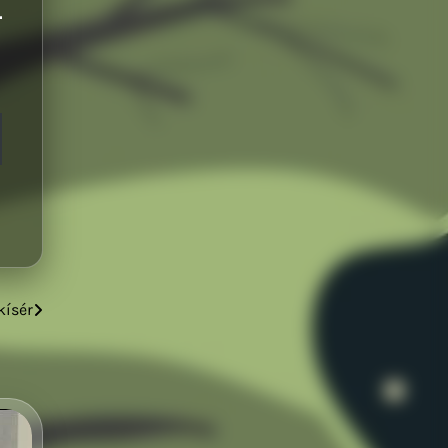
kísér