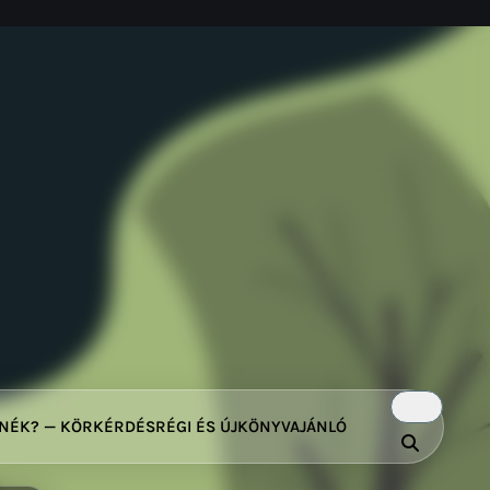
TNÉK? — KÖRKÉRDÉS
RÉGI ÉS ÚJ
KÖNYVAJÁNLÓ