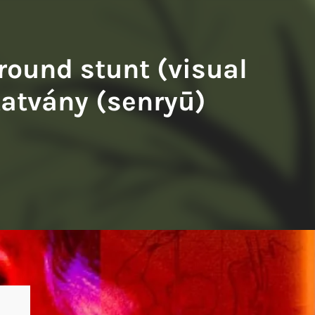
 Balázs: A francia fogoly
Tompa Andrea: Kiváló testek
ground stunt (visual
tatvány (senryū)