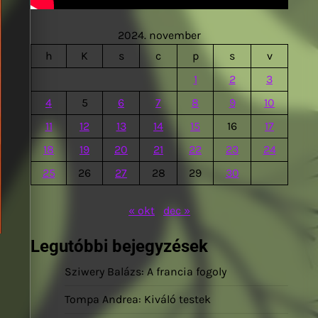
2024. november
h
K
s
c
p
s
v
1
2
3
4
5
6
7
8
9
10
11
12
13
14
15
16
17
18
19
20
21
22
23
24
25
26
27
28
29
30
« okt
dec »
Legutóbbi bejegyzések
Sziwery Balázs: A francia fogoly
Tompa Andrea: Kiváló testek