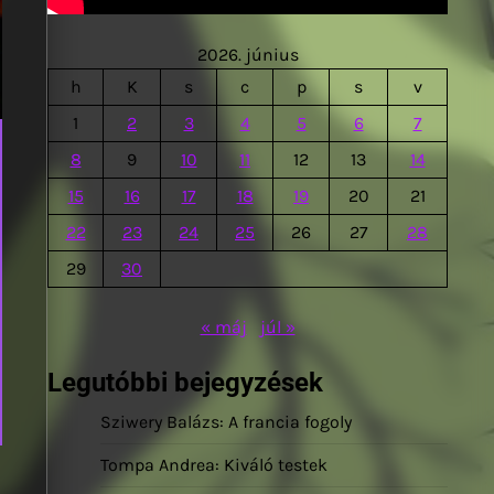
2026. június
h
K
s
c
p
s
v
1
2
3
4
5
6
7
8
9
10
11
12
13
14
15
16
17
18
19
20
21
22
23
24
25
26
27
28
29
30
« máj
júl »
Legutóbbi bejegyzések
Sziwery Balázs: A francia fogoly
Tompa Andrea: Kiváló testek