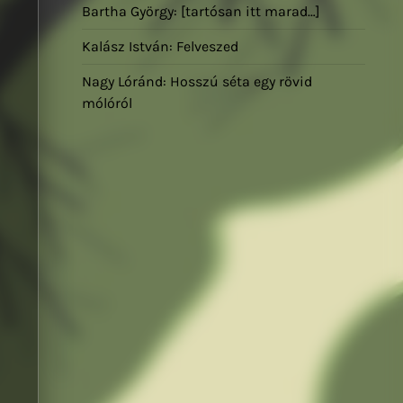
Bartha György: [tartósan itt marad…]
Kalász István: Felveszed
Nagy Lóránd: Hosszú séta egy rövid
mólóról