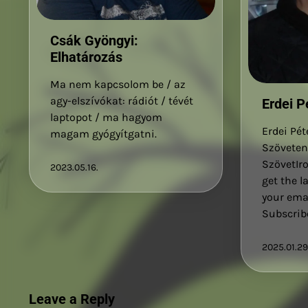
Csák Gyöngyi:
Elhatározás
Ma nem kapcsolom be / az
agy-elszívókat: rádiót / tévét
Erdei P
laptopot / ma hagyom
Erdei Pét
magam gyógyítgatni.
Szöveten
SzövetIr
2023.05.16.
get the l
your emai
Subscrib
2025.01.29
Leave a Reply