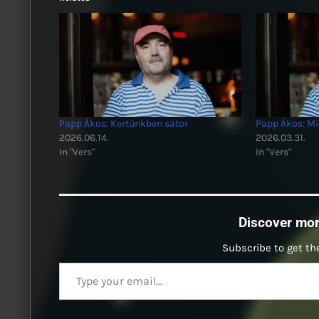
Papp Ákos: Kertünkben sátor
Papp Ákos: Mi
2026.06.14.
2026.03.31.
In "Vers"
In "Vers"
Discover mo
Subscribe to get the
Type your email…