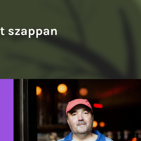
y Balázs: A francia fogoly
Tompa Andrea: Kiváló testek
rt szappan