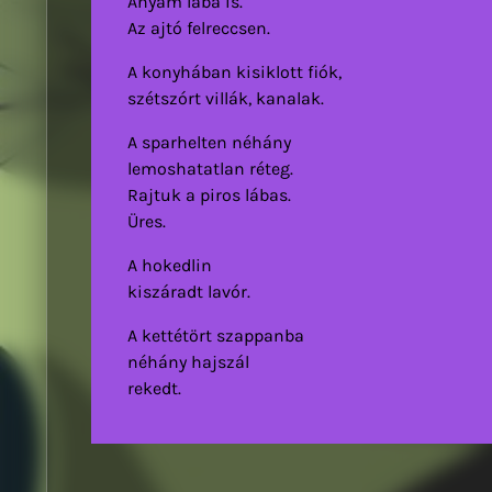
Anyám lába is.
Az ajtó felreccsen.
A konyhában kisiklott fiók,
szétszórt villák, kanalak.
A sparhelten néhány
lemoshatatlan réteg.
Rajtuk a piros lábas.
Üres.
A hokedlin
kiszáradt lavór.
A kettétört szappanba
néhány hajszál
rekedt.