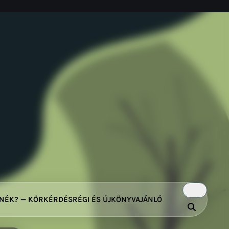
TNÉK? — KÖRKÉRDÉS
RÉGI ÉS ÚJ
KÖNYVAJÁNLÓ