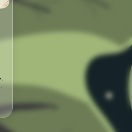
k,
,
n…