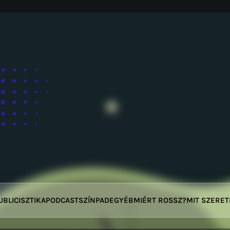
UBLICISZTIKA
PODCAST
SZÍNPAD
EGYÉB
MIÉRT ROSSZ?
MIT SZERE