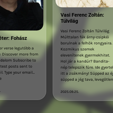
Vasi Ferenc Zoltán:
Túlvilág
Vasi Ferenc Zoltán Túlvilág
Múlttalan fák árny-csipkéi
éter: Fohász
borulnak a felhők rongyaira.
er verse legutóbb a
Kozmikus szemek
: Discover more from
elevenítenek gyermekhitet.
odalom Subscribe to
Hol jár a kandúr? Bandita-
atest posts sent to
nép telepszik fűre. Ide gyerte
l. Type your email…
itt a zsákmány! Süpped az éj
e
süpped a jég tava, levegőtle
.
2025.09.25.