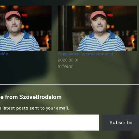
előtt
Papp Ákos: Teremtéstörténet
2026.05.01.
In "Vers"
re from SzövetIrodalom
 latest posts sent to your email.
Subscribe