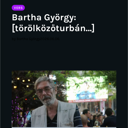
VERS
Bartha György:
[törölközőturbán…]
by Bartha György
2026.06.06.