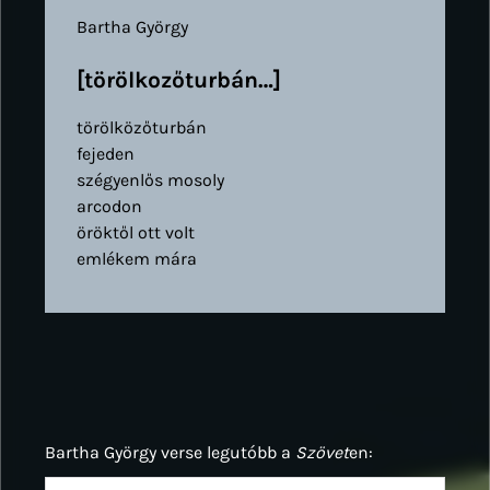
Bartha György
[törölkozőturbán…]
törölközőturbán
fejeden
szégyenlős mosoly
arcodon
öröktől ott volt
emlékem mára
Bartha György verse legutóbb a
Szövet
en: