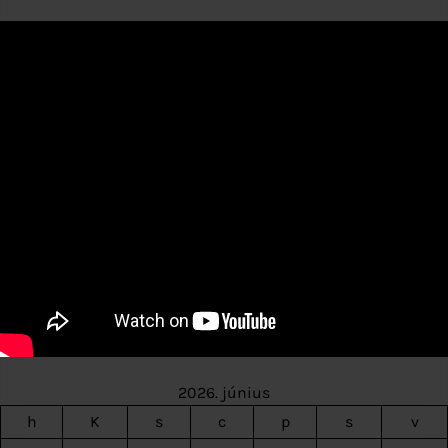
2026. június
h
K
s
c
p
s
v