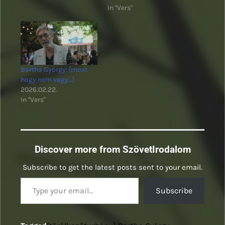
legutóbb a Szöveten:
In "Vers"
https://www.szovetirodalom.com/20
gyorgy-egymassal-
szemben/
Bartha György: [most
hogy nem vagy…]
2026.02.22.
In "Vers"
Discover more from SzövetIrodalom
Subscribe to get the latest posts sent to your email.
Type your email…
Subscribe