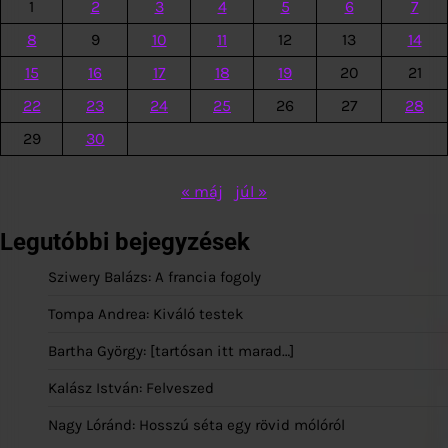
1
2
3
4
5
6
7
8
9
10
11
12
13
14
15
16
17
18
19
20
21
22
23
24
25
26
27
28
29
30
« máj
júl »
Legutóbbi bejegyzések
Sziwery Balázs: A francia fogoly
Tompa Andrea: Kiváló testek
Bartha György: [tartósan itt marad…]
Kalász István: Felveszed
Nagy Lóránd: Hosszú séta egy rövid mólóról