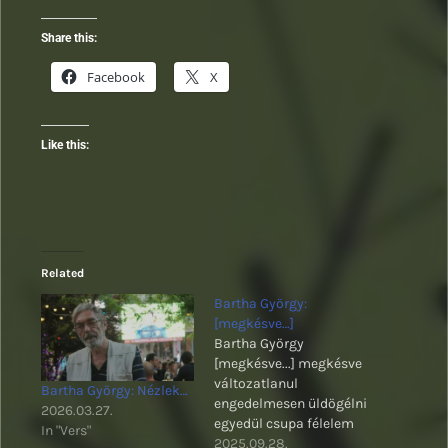
Share this:
Facebook
X
Like this:
Related
Bartha György:
[megkésve…]
Bartha György
[megkésve...] megkésve
változatlanul
Bartha György: Nézlek…
engedelmesen üldögélni
2026.03.27.
egyedül csupa félelem
In "Vers"
Bartha György verse
2025.09.28.