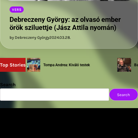
VERS
Debreczeny György: az olvasó ember
örök sziluettje (Jász Attila nyomán)
by Debreczeny György
2024.03.28.
Top Stories
Tompa Andrea: Kiváló testek
Bartha
Search
Search