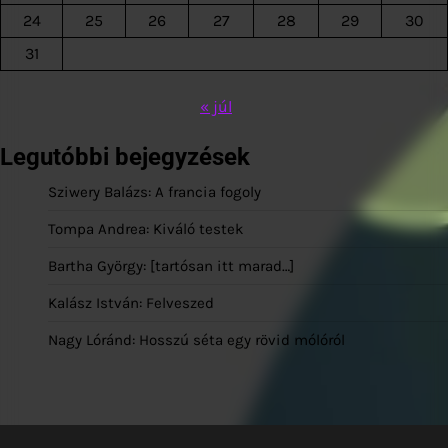
24
25
26
27
28
29
30
31
« júl
Legutóbbi bejegyzések
Sziwery Balázs: A francia fogoly
Tompa Andrea: Kiváló testek
Bartha György: [tartósan itt marad…]
Kalász István: Felveszed
Nagy Lóránd: Hosszú séta egy rövid mólóról