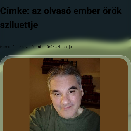
Címke:
az olvasó ember örök
sziluettje
Home
az olvasó ember örök sziluettje