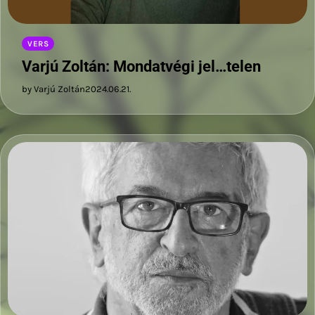
VERS
Varjú Zoltán: Mondatvégi jel…telen
by Varjú Zoltán
2024.06.21.