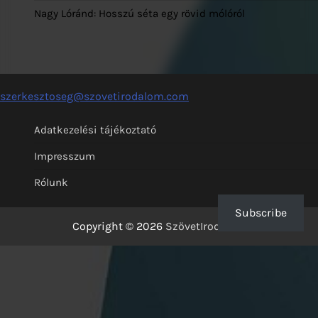
Nagy Lóránd: Hosszú séta egy rövid mólóról
szerkesztoseg@szovetirodalom.com
Adatkezelési tájékoztató
Impresszum
Rólunk
Subscribe
Copyright © 2026
SzövetIrodalom