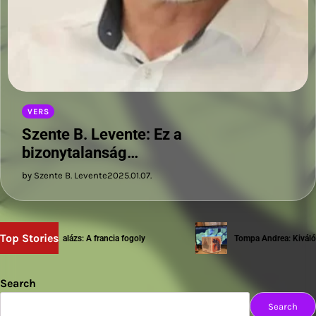
VERS
Szente B. Levente: Ez a
bizonytalanság…
by Szente B. Levente
2025.01.07.
Top Stories
Sziwery Balázs: A francia fogoly
Tompa Andrea: Kiváló te
Search
Search