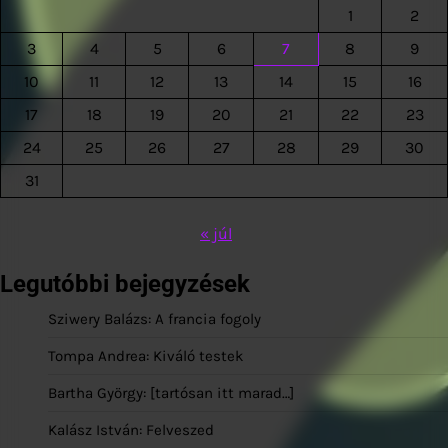
1
2
3
4
5
6
7
8
9
10
11
12
13
14
15
16
17
18
19
20
21
22
23
24
25
26
27
28
29
30
31
« júl
Legutóbbi bejegyzések
Sziwery Balázs: A francia fogoly
Tompa Andrea: Kiváló testek
Bartha György: [tartósan itt marad…]
Kalász István: Felveszed