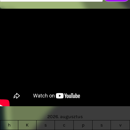
2026. augusztus
h
K
s
c
p
s
v