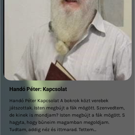
Handó Péter: Kapcsolat
Handó Péter Kapcsolat A bokrok közt verebek
játszottak. Isten megbújt a fák mögött. Szenvedtem,
de kinek is mondjam? Isten megbújt a fák mögött. S
hagyta, hogy bűneim magamban megoldjam.
Tudtam, addig néz és ittmarad. Tettem…