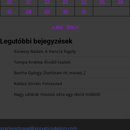
20
21
22
23
24
25
26
27
28
29
30
31
« dec
febr »
Legutóbbi bejegyzések
Sziwery Balázs: A francia fogoly
Tompa Andrea: Kiváló testek
Bartha György: [tartósan itt marad…]
Kalász István: Felveszed
Nagy Lóránd: Hosszú séta egy rövid mólóról
szerkesztoseg@szovetirodalom.com