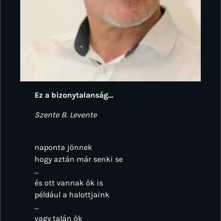
Ez a bizonytalanság…
Szente B. Levente
naponta jönnek
hogy aztán már senki se
…
és ott vannak ők is
például a halottjaink
…
vagy talán ők