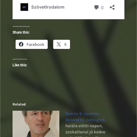
Share this:
Facebook
X
Like this:
Related
Szente B. Levente:
Bolond ez, suttogták
halála előtti napon,
szokatlanul jó kedve