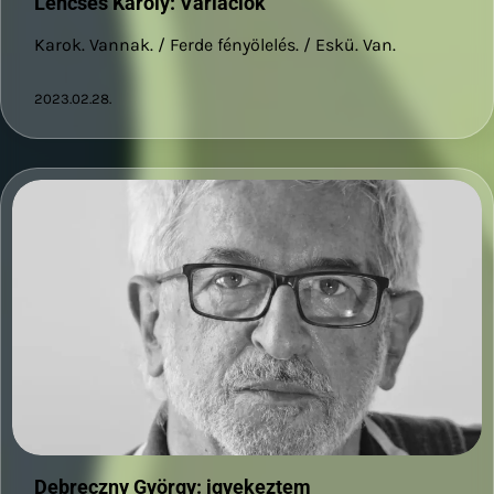
Lencsés Károly: Variációk
Karok. Vannak. / Ferde fényölelés. / Eskü. Van.
2023.02.28.
Debreczny György: igyekeztem