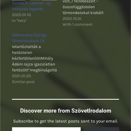
volt, / félrebeszélt –
Szente B. Levente: Jaj,
összefüggéstelen
micsoda legenda
tőmondatokat kiabált
2025.01.10.
2022.10.01.
In "Vers"
With 1 comment
Debreczeny György:
félreolvasások 13.
letartóztatták a
hatástalan
kézfertőtlenítőtMihály
Ádám rajza igazolatlan
fertőzött*megbírságolták
a csirkét*gyorsan és
2021.01.20.
halálosan
Similar post
fertőtlenít*letartóztatták
a hatástalan
kézfertőtlenítőt*a
vállam én
Discover more from SzövetIrodalom
vagyok*kijárási
borzalom*megvédjük a
Subscribe to get the latest posts sent to your email.
csalárdokat*közérdekű
Type your email…
adatok