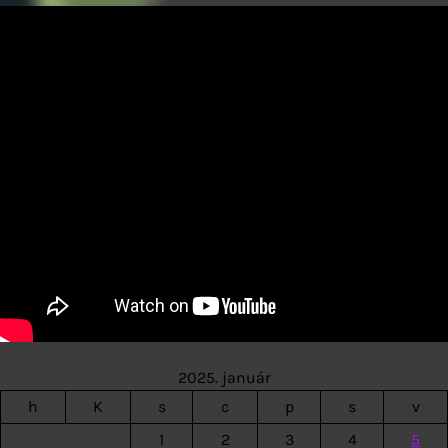
2025. január
h
K
s
c
p
s
v
1
2
3
4
5