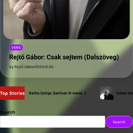
VERS
Rejtő Gábor: Csak sejtem (Dalszöveg)
by Rejtő Gábor
2025.01.30.
Top Stories
Bartha György: [tartósan itt marad…]
Kalász István: 
Search
Search