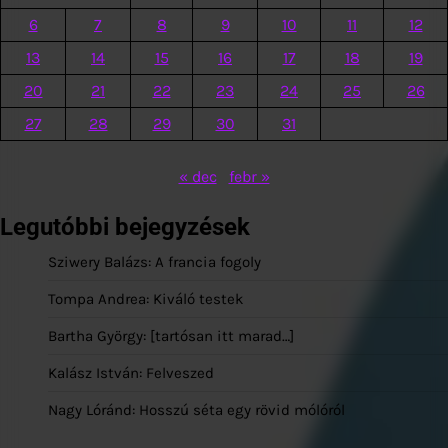
6
7
8
9
10
11
12
13
14
15
16
17
18
19
20
21
22
23
24
25
26
27
28
29
30
31
« dec
febr »
Legutóbbi bejegyzések
Sziwery Balázs: A francia fogoly
Tompa Andrea: Kiváló testek
Bartha György: [tartósan itt marad…]
Kalász István: Felveszed
Nagy Lóránd: Hosszú séta egy rövid mólóról