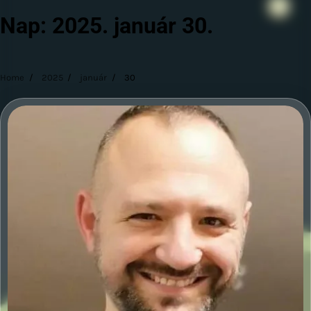
Nap:
2025. január 30.
Home
2025
január
30