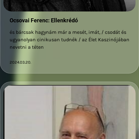
Ocsovai Ferenc: Ellenkrédó
és bárcsak hagynám már a mesét, imát, / csodát és
ugyanolyan cinikusan tudnék / az Élet Kaszinójában
nevetni a téten
2024.03.20.