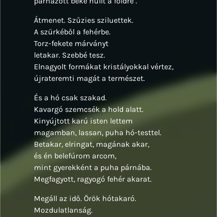
párnázott béke hullt a földre .
Átmenet. Szűzies sziluettek.
A szürkéből a fehérbe.
Torz-fekete márványt
letakar. Szebbé tesz.
Elnagyolt formákat kristályokkal vértez,
újrateremti magát a természet.
És a hó csak szakad.
Kavargó szemcsék a hold alatt.
Kinyújtott karú isten lettem
magamban, lassan, puha hó-testtel.
Betakar, elringat, magának akar,
és én belefúrom arcom,
mint gyerekként a puha párnába.
Megfagyott, ragyogó fehér akarat.
Megáll az idő. Örök hótakaró.
Mozdulatlanság.