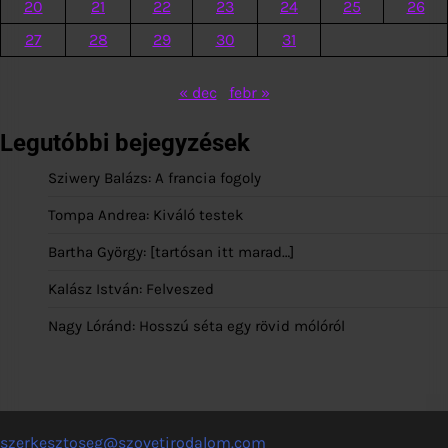
20
21
22
23
24
25
26
27
28
29
30
31
« dec
febr »
Legutóbbi bejegyzések
Sziwery Balázs: A francia fogoly
Tompa Andrea: Kiváló testek
Bartha György: [tartósan itt marad…]
Kalász István: Felveszed
Nagy Lóránd: Hosszú séta egy rövid mólóról
szerkesztoseg@szovetirodalom.com