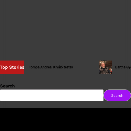
Top Stories
Tompa Andrea: Kiváló testek
Bartha György: [ta
Search
Search