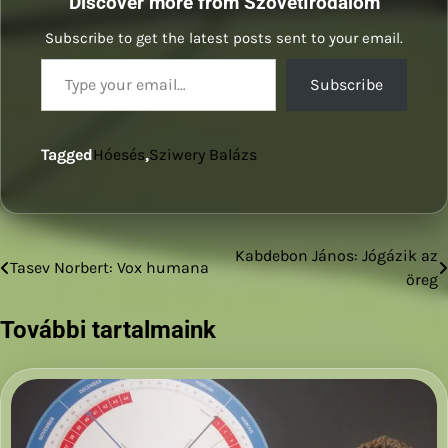
Discover more from SzövetIrodalom
Subscribe to get the latest posts sent to your email.
Type your email…
Subscribe
Tagged
Hóesés
,
Sziwery Balázs
Kabdebon János: Jógázik az
Bejegyzés
Tasev Norbert: Vox humana
öreg
navigáció
További tartalmaink