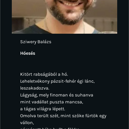
Sziwery Balázs
Hóesés
Kitört rabságából a hó.
Leheletvékony pázsit-fehér égi lánc,
leszakadozva.
Lágyság, mely finoman és suhanva
mint vadállat puszta mancsa,
a tágas világra lépett.
Omolva terült szét, mint szőke fürtök egy
vállon,