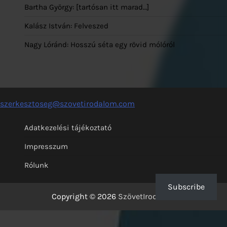
Bartha György: [tartósan itt marad…]
Kalász István: Felveszed
Nagy Lóránd: Hosszú séta egy rövid mólóról
szerkesztoseg@szovetirodalom.com
Adatkezelési tájékoztató
Impresszum
Rólunk
Subscribe
Copyright © 2026
SzövetIrodalom