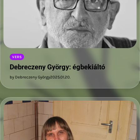
VERS
Debreczeny György: égbekiáltó
by Debreczeny György
2025.01.20.