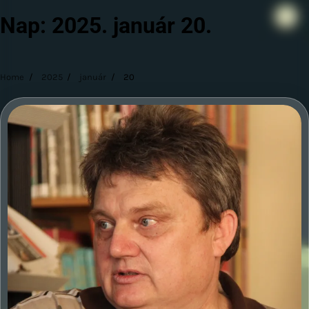
Nap:
2025. január 20.
Home
2025
január
20