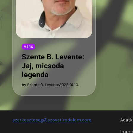
VERS
Szente B. Levente:
Jaj, micsoda
legenda
by Szente B. Levente
2025.01.10.
szerkesztoseg@szovetirodalom.com
Adatk
Impr