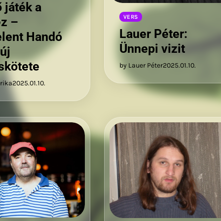
 játék a
VERS
z –
Lauer Péter:
lent Handó
Ünnepi vizit
új
skötete
by Lauer Péter
2025.01.10.
rika
2025.01.10.