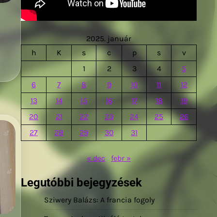
2025. január
h
K
s
c
p
s
v
1
2
3
4
5
6
7
8
9
10
11
12
13
14
15
16
17
18
19
20
21
22
23
24
25
26
27
28
29
30
31
« dec
febr »
Legutóbbi bejegyzések
Sziwery Balázs: A francia fogoly