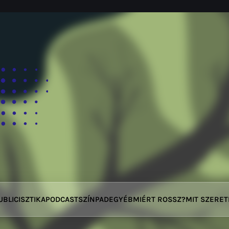
UBLICISZTIKA
PODCAST
SZÍNPAD
EGYÉB
MIÉRT ROSSZ?
MIT SZERE