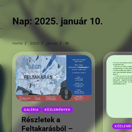
Nap:
2025. január 10.
Home
2025
január
10
GALÉRIA
KÖZLEMÉNYEK
Részletek a
KÖZLEMÉ
Feltakarásból –