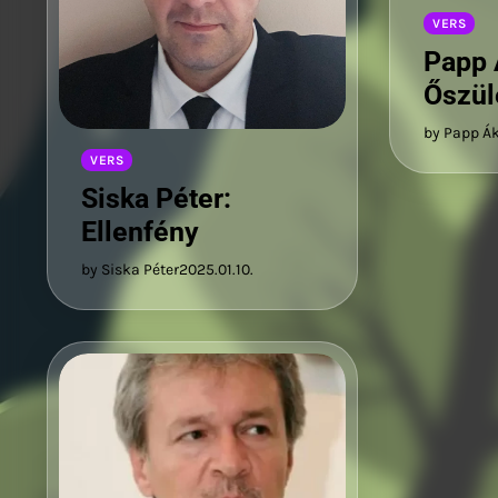
VERS
Papp 
Őszül
by Papp Á
VERS
Siska Péter:
Ellenfény
by Siska Péter
2025.01.10.