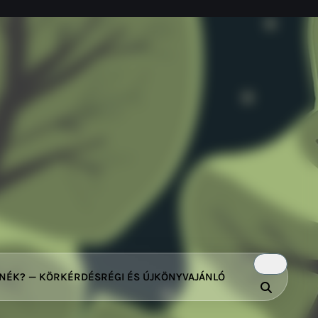
TNÉK? — KÖRKÉRDÉS
RÉGI ÉS ÚJ
KÖNYVAJÁNLÓ