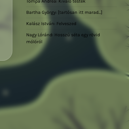
Tompa Andrea: Kiváló testek
Bartha György: [tartósan itt marad…]
Kalász István: Felveszed
Nagy Lóránd: Hosszú séta egy rövid
mólóról