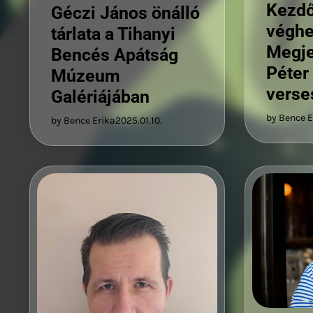
Kezdő
Géczi János önálló
véghe
tárlata a Tihanyi
Megje
Bencés Apátság
Péter 
Múzeum
verse
Galériájában
by Bence E
by Bence Erika
2025.01.10.