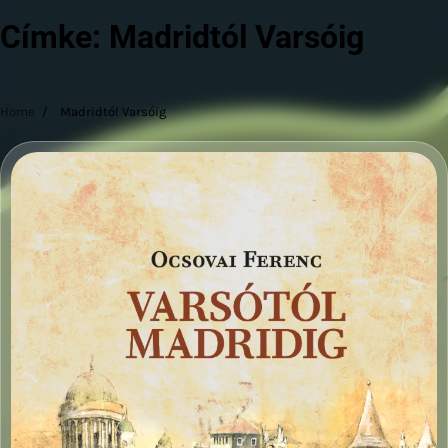
Címke:
Madridtól Varsóig
Home
Madridtól Varsóig