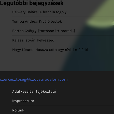
Legutóbbi bejegyzések
Sziwery Balázs: A francia fogoly
Tompa Andrea: Kiváló testek
Bartha György: [tartósan itt marad…]
Kalász István: Felveszed
Nagy Lóránd: Hosszú séta egy rövid mólóról
szerkesztoseg@szovetirodalom.com
Adatkezelési tájékoztató
Impresszum
Rólunk