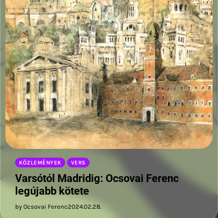
KÖZLEMÉNYEK
VERS
Varsótól Madridig: Ocsovai Ferenc
legújabb kötete
by Ocsovai Ferenc
2024.02.28.