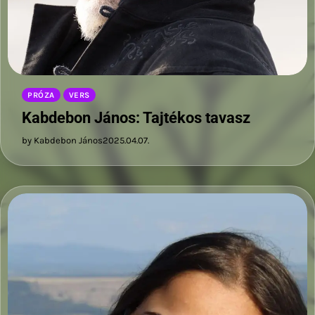
PRÓZA
VERS
Kabdebon János: Tajtékos tavasz
by Kabdebon János
2025.04.07.