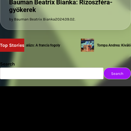
Bauman Beatrix Bianka: Rizoszféra-
gyökerek
by Bauman Beatrix Bianka
2024.09.02.
Top Stories
Sziwery Balázs: A francia fogoly
Tompa Andrea: Kiváló test
Search
Search