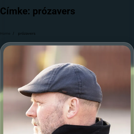
Címke:
prózavers
Home
prózavers