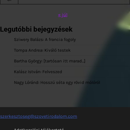
« júl
Legutóbbi bejegyzések
Sziwery Balázs: A francia fogoly
Tompa Andrea: Kiváló testek
Bartha György: [tartósan itt marad…]
Kalász István: Felveszed
Nagy Lóránd: Hosszú séta egy rövid mólóról
szerkesztoseg@szovetirodalom.com