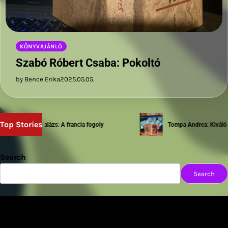
KÖNYVAJÁNLÓ
Szabó Róbert Csaba: Pokoltó
by Bence Erika
2025.05.05.
Top Stories
Sziwery Balázs: A francia fogoly
Tompa Andrea: Kiváló test
Search
Search