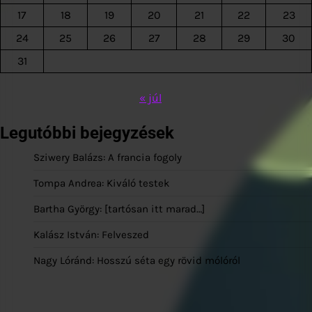
17
18
19
20
21
22
23
24
25
26
27
28
29
30
31
« júl
Legutóbbi bejegyzések
Sziwery Balázs: A francia fogoly
Tompa Andrea: Kiváló testek
Bartha György: [tartósan itt marad…]
Kalász István: Felveszed
Nagy Lóránd: Hosszú séta egy rövid mólóról