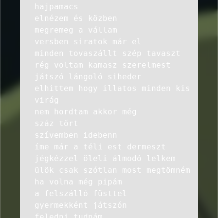
hajpamacs
elnézem és közben
megremeg a vállam
versben siratok már el
minden tovaszállt szép tavaszt
rég voltam kamasz szerelmest
játszó lángoló siheder
elhittem hogy illatos minden kis
virág
nem hordtam akkor még
száz tőrt
szívemben idebenn
íme már a téli est dermeszt
jégkézzel öleli álmodó lelkem
ülök csak szótlan most megtömném
ha volna még pipám
a felszálló füsttel
gyermekként játszón
feledni tudnám