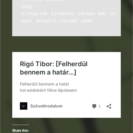
hogy
elfogytak ajkamról sorban már az
eget döngető lázadó imák.
Share this: