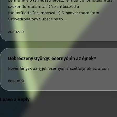
bennünk élő termosz(hérosz)*elindult a lombtalanítási
szezon(lomtalanítási)*szentbeszéd a
tankerülettel(szembeszállt) Discover more from
SzövetIrodalom Subscribe to…
2021.12.30.
Debreczeny György: esernyőjén az éjnek*
kövér fények az éjjeli esernyőn / szétfolynak az arcon
2023.01.01.
Leave a Reply