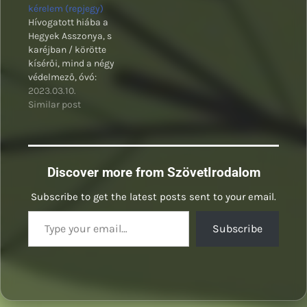
kérelem (repjegy)
Hívogatott hiába a
Hegyek Asszonya, s
karéjban / körötte
kísérői, mind a négy
védelmező, óvó:
2023.03.10.
Similar post
Discover more from SzövetIrodalom
Subscribe to get the latest posts sent to your email.
Type your email…
Subscribe