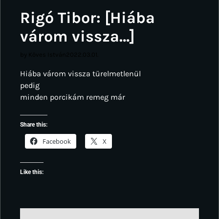
Rigó Tibor: [Hiába
várom vissza…]
by Köves István
2022.03.01.
Hiába várom vissza türelmetlenül
pedig
minden porcikám remeg már
Share this:
Facebook
X
Like this: