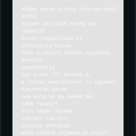
Hiába várom vissza türelmetlenül
pedig
minden porcikám remeg már
legbelül
kusza idegszálaim is
pattanásig húzva
mint a házaló zenész cigányok
gyantás
hegedűhúrja
bár a dal itt bennem és
a feszes madzaghúron is ugyanaz
hasztalan várom
nem küld az ég nekem már
több tavaszt
őszi kopár fáimon
szélben táncoló
ezüstös pókhálók
mint vénülő fejemen az őszült