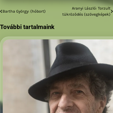
Aranyi László: Torzult
Bejegyzés
Bartha György: (hóbort)
tükröződés (szövegképek)
navigáció
További tartalmaink