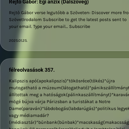
Rejtő Gábor: Égi anzix (Dalszöveg)
Rejtő Gábor verse legutóbb a Szöveten: Discover more fr
SzövetIrodalom Subscribe to get the latest posts sent to
your email. Type your email… Subscribe
2025.01.25.
félreolvasások 357.
Kalipszis apó(apokalipszis)*tökösréce(tőkés)*újra
mutogatható a múzeum(látogatható)*pánikszállítmány
állítottak meg a hatóságok(pálinkaszállítmányt)*karavá
mögé bújva várja Párizsban a turistákat a Notre
Dame(paraván)*lábdobogás(labdarúgás)*politikus legye
vagy médiamadár?
(médiasztár)*bűnbank(bűnbak)*macskaság(makacsság