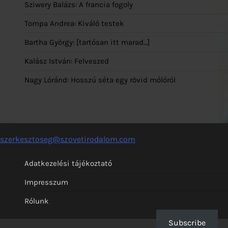
Sziwery Balázs: A francia fogoly
Tompa Andrea: Kiváló testek
Bartha György: [tartósan itt marad…]
Kalász István: Felveszed
Nagy Lóránd: Hosszú séta egy rövid mólóról
szerkesztoseg@szovetirodalom.com
Adatkezelési tájékoztató
Impresszum
Rólunk
Subscribe