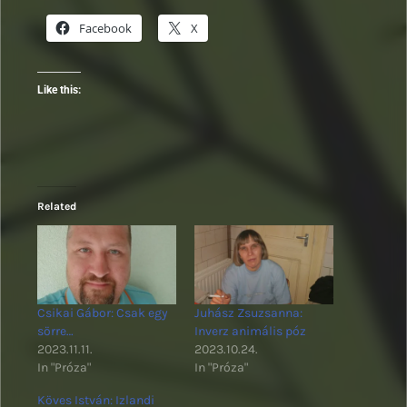
Facebook
X
Like this:
Related
Csikai Gábor: Csak egy
Juhász Zsuzsanna:
sörre…
Inverz animális póz
2023.11.11.
2023.10.24.
In "Próza"
In "Próza"
Köves István: Izlandi