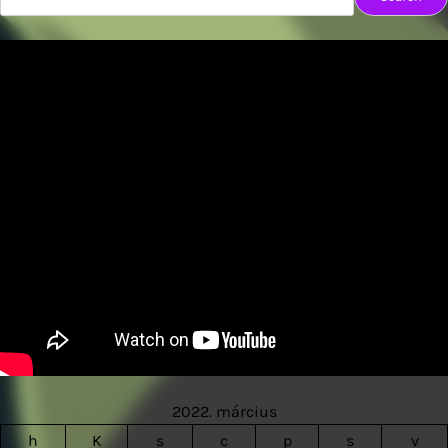
2022. március
h
K
s
c
p
s
v