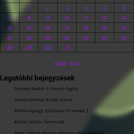
1
2
3
4
5
6
7
8
9
10
11
12
13
14
15
16
17
18
19
20
21
22
23
24
25
26
27
28
29
30
31
« febr
ápr »
Legutóbbi bejegyzések
Sziwery Balázs: A francia fogoly
Tompa Andrea: Kiváló testek
Bartha György: [tartósan itt marad…]
Kalász István: Felveszed
Nagy Lóránd: Hosszú séta egy rövid mólóról