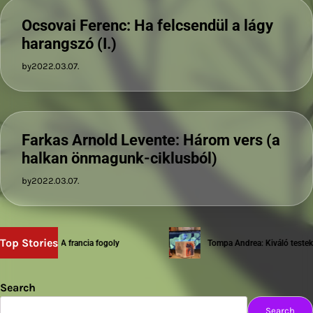
Ocsovai Ferenc: Ha felcsendül a lágy
harangszó (I.)
by
2022.03.07.
Farkas Arnold Levente: Három vers (a
halkan önmagunk-ciklusból)
by
2022.03.07.
Top Stories
iwery Balázs: A francia fogoly
Tompa Andrea: Kiváló testek
Search
Search