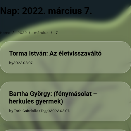
Nap:
2022. március 7.
Home
2022
március
7
Torma István: Az életvisszaváltó
by
2022.03.07.
Bartha György: (fénymásolat –
herkules gyermek)
by Tóth Gabriella (Toga)
2022.03.07.