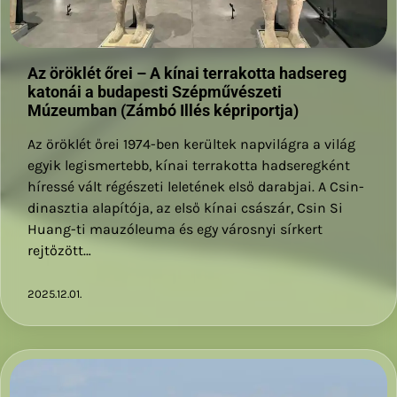
Az öröklét őrei – A kínai terrakotta hadsereg
katonái a budapesti Szépművészeti
Múzeumban (Zámbó Illés képriportja)
Az öröklét őrei 1974-ben kerültek napvilágra a világ
egyik legismertebb, kínai terrakotta hadseregként
híressé vált régészeti leletének első darabjai. A Csin-
dinasztia alapítója, az első kínai császár, Csin Si
Huang-ti mauzóleuma és egy városnyi sírkert
rejtőzött…
2025.12.01.