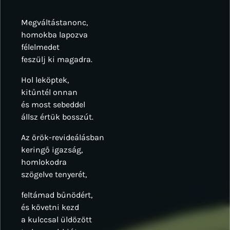
Megváltástanonc,
homokba lapozva
félelmedet
feszülj ki magadra.
Hol leköptek,
kitűntél onnan
és most sebeddel
állsz értük bosszút.
Az örök-revideálásban
keringő igazság,
homlokodra
szögelve tenyerét,
feltámad bűnödért,
és követni kezd
a kulccsal üldözött