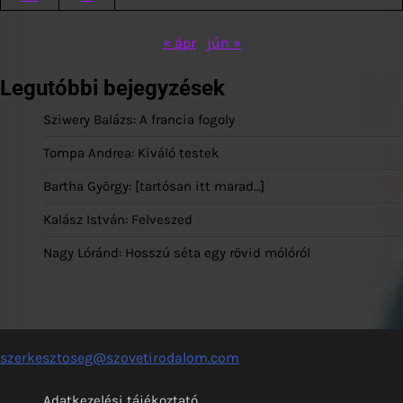
« ápr
jún »
Legutóbbi bejegyzések
Sziwery Balázs: A francia fogoly
Tompa Andrea: Kiváló testek
Bartha György: [tartósan itt marad…]
Kalász István: Felveszed
Nagy Lóránd: Hosszú séta egy rövid mólóról
szerkesztoseg@szovetirodalom.com
Adatkezelési tájékoztató