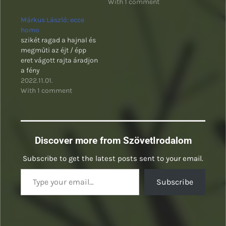
With 1 comment
Márkus László: ecce
homo
szikét ragad a hajnal és
megműti az éjt / épp
eret vágott rajta áradjon
a fény
2022.11.01.
With 1 comment
Discover more from SzövetIrodalom
Subscribe to get the latest posts sent to your email.
Type your email…
Subscribe