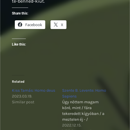
te-benned-kiút.
Share this:
Facebook
X
Like this:
Related
Kiss Tamás: Homo deus
Szente B. Levente: Homo
2023.03.19.
Sapiens
Similar post
Úgy nőttem magam
köré, mint / fára
tekeredett kígyóban / a
meztelen éj - /
2022.12.15.