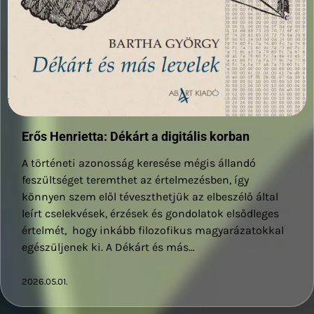
Erős Henrietta: Dékárt a digitális korban
A történeti azonosság keresése mégis állandó
feszültséget teremthet az értelmezésben, így
könnyen szem elől téveszthetjük az elbeszélő által
leírt cselekvések, érzések és gondolatok elsődleges
értelmét, hogy inkább filozofikus magyarázatokkal
egészüljenek ki. ​A Dékárt és más…
2026.05.01.