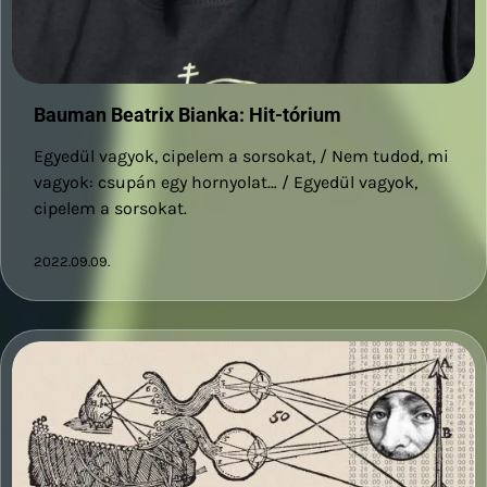
Bauman Beatrix Bianka: Hit-tórium
Egyedül vagyok, cipelem a sorsokat, / Nem tudod, mi
vagyok: csupán egy hornyolat… / Egyedül vagyok,
cipelem a sorsokat.
2022.09.09.