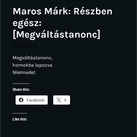
Maros Márk: Részben
egész:
[Megváltástanonc]
by
2022.05.07.
Megváltástanonc,
homokba lapozva
félelmedet
Share this:
Facebook
X
Like this: