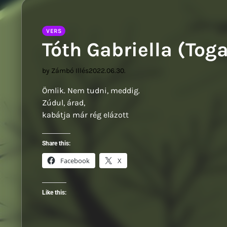
Sz
VERS
Tóth Gabriella (Tog
by Zámbó Illés
2022.06.30.
Ömlik. Nem tudni, meddig.
Zúdul, árad,
kabátja már rég elázott
Share this:
Facebook
X
Like this: