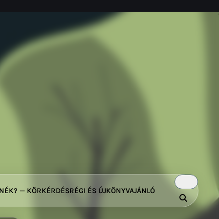
TNÉK? — KÖRKÉRDÉS
RÉGI ÉS ÚJ
KÖNYVAJÁNLÓ