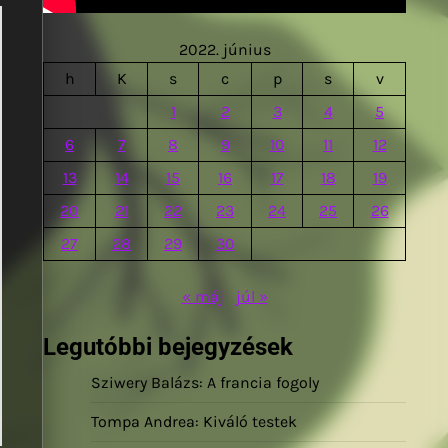
2022. június
h
K
s
c
p
s
v
1
2
3
4
5
6
7
8
9
10
11
12
13
14
15
16
17
18
19
20
21
22
23
24
25
26
27
28
29
30
« máj
júl »
Legutóbbi bejegyzések
Sziwery Balázs: A francia fogoly
Tompa Andrea: Kiváló testek