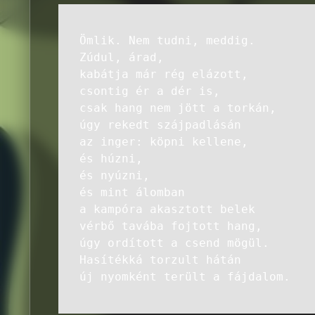
Ömlik. Nem tudni, meddig.
Zúdul, árad,
kabátja már rég elázott,
csontig ér a dér is,
csak hang nem jött a torkán,
úgy rekedt szájpadlásán
az inger: köpni kellene,
és húzni,
és nyúzni,
és mint álomban
a kampóra akasztott belek
vérbő tavába fojtott hang,
úgy ordított a csend mögül.
Hasítékká torzult hátán
új nyomként terült a fájdalom.