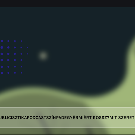
UBLICISZTIKA
PODCAST
SZÍNPAD
EGYÉB
MIÉRT ROSSZ?
MIT SZERE