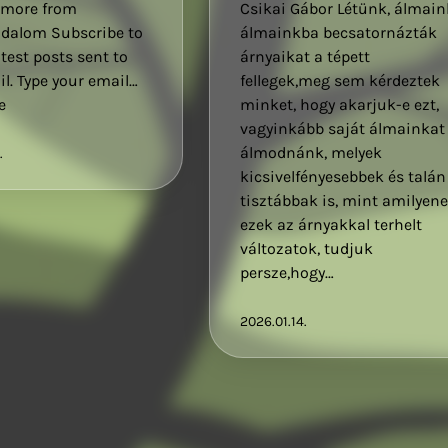
Csikai Gábor Létünk, álmain
 more from
álmainkba becsatornázták
odalom Subscribe to
árnyaikat a tépett
atest posts sent to
fellegek,meg sem kérdeztek
l. Type your email…
minket, hogy akarjuk-e ezt,
e
vagyinkább saját álmainkat
álmodnánk, melyek
.
kicsivelfényesebbek és talán
tisztábbak is, mint amilyen
ezek az árnyakkal terhelt
változatok, tudjuk
persze,hogy…
2026.01.14.