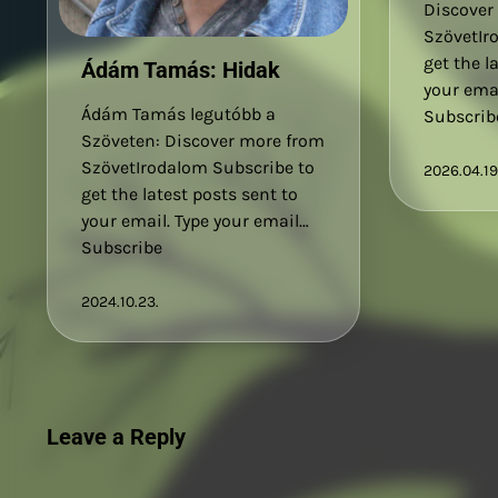
Discover
SzövetIr
get the l
Ádám Tamás: Hidak
your emai
Ádám Tamás legutóbb a
Subscrib
Szöveten: Discover more from
SzövetIrodalom Subscribe to
2026.04.19
get the latest posts sent to
your email. Type your email…
Subscribe
2024.10.23.
Leave a Reply