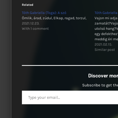
Related
Tóth Gabriella (Toga): A szó
Tóth Gabriella
Ömlik, árad, zúdul, Elkap, ragad, torzul,
Vajon mi adja 
2021.12.23.
zamatát?Vajon
With 1 comment
utolsó hang?V
egy defekthez
meddig éri me
múlik hasztal
2021.02.15.
leszünk arcta
Similar post
szakad végleg
vagy védnek?V
Discover mo
Subscribe to get the
Type your email…