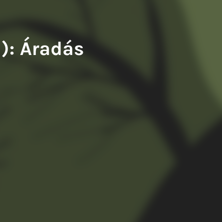
iwery Balázs: A francia fogoly
Tompa Andrea: Kiváló testek
a): Áradás