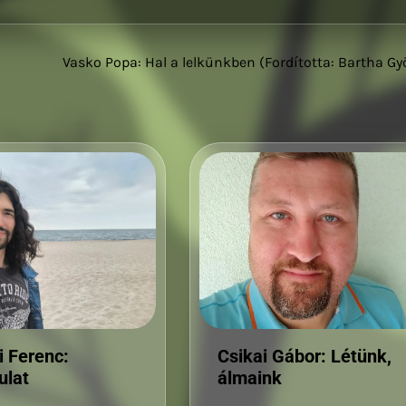
Vasko Popa: Hal a lelkünkben (Fordította: Bartha Gy
Csikai Gábor: Létünk,
 Ferenc:
álmaink
ulat