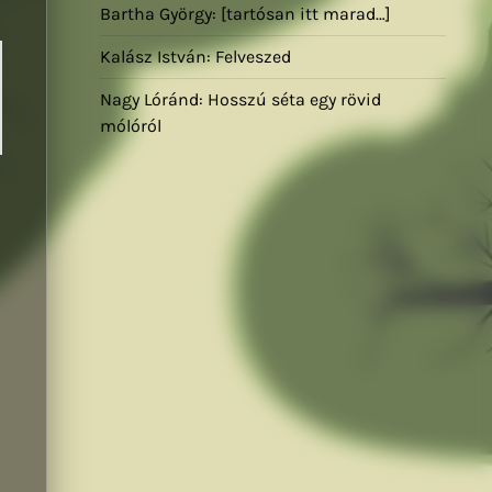
Bartha György: [tartósan itt marad…]
Kalász István: Felveszed
Nagy Lóránd: Hosszú séta egy rövid
mólóról