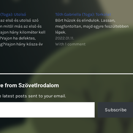
 (Toga): Utolsó
Tóth Gabriella (Toga): Torkolat
az első és utolsó szó
Bőrt húzok és elindulok. Lassan,
 mitől más az első és
megfontoltan, majd egyre feszültebben
ajon hány kilométer kell
lépek.
?Vajon ha defektes,
2022.01.11.
g?Vajon hány kósza év
With 1 comment
an?Vajon hány év, s
lan?Vajon a gát, mikor
?Vajon a partok omlanak,
ajon a hit örök, vagy…
re from SzövetIrodalom
 latest posts sent to your email.
Subscribe