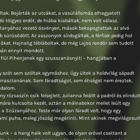
ak. Bejárták az utcákat, a vasútállomás elhagyatott
ó tölgyes erdőt, de hiába kiabáltak, nem volt válasz.
li tanyához vezető ösvényen, mások bekopogtattak az alvó
sűrűsödött. Az asszonyok sírdogáltak, a férfiak pedig hol
 őket. Hajnalig tébláboltak, de még Lajos rendőr sem tudott
upán ennyit mondott.
a fiú! Pihenjenek egy szusszanásnyit! – hangjában a
y szót sem szóltak egymáshoz. Úgy ültek a holdvilág sápadt
 virrasztanának. Sem fáradtságot, sem éhséget nem éreztek,
odalom.
y rózsaszín csík felsejlett, Julianna felállt a padról és elindul
mára kulcsolta kezét, aztán a málnabokor mellet leült egy
a Szűzanyához. Teste már olyan fáradt volt, hogy egy
alami puha, meleg jószág megérinti. Mint akinek megvilágosul
tunk – a hang halk volt ugyan, de olyan erővel csattant a