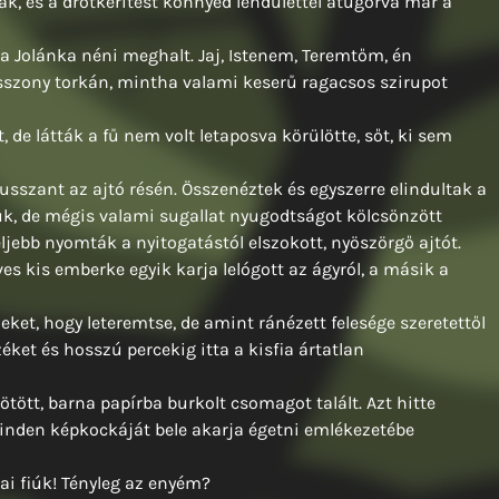
, és a drótkerítést könnyed lendülettel átugorva már a
ta Jolánka néni meghalt. Jaj, Istenem, Teremtőm, én
 asszony torkán, mintha valami keserű ragacsos szirupot
, de látták a fű nem volt letaposva körülötte, sőt, ki sem
sszant az ajtó résén. Összenéztek és egyszerre elindultak a
k, de mégis valami sugallat nyugodtságot kölcsönzött
ebb nyomták a nyitogatástól elszokott, nyöszörgő ajtót.
es kis emberke egyik karja lelógott az ágyról, a másik a
eket, hogy leteremtse, de amint ránézett felesége szeretettől
ket és hosszú percekig itta a kisfia ártatlan
tött, barna papírba burkolt csomagot talált. Azt hitte
minden képkockáját bele akarja égetni emlékezetébe
cai fiúk! Tényleg az enyém?