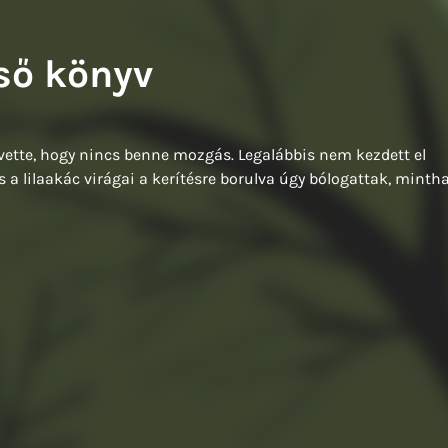
y Balázs: A francia fogoly
Tompa Andrea: Kiváló testek
ső könyv
ette, hogy nincs benne mozgás. Legalábbis nem kezdett el
s a lilaakác virágai a kerítésre borulva úgy bólogattak, minth