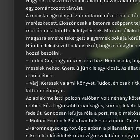
Hogy ne riassza el a vadóc állatot, hazaszaladt t
egy zománcozott tányért.
A macska egy ideig bizalmatlanul nézett hol a tán
merészkedett. Először csak a betonra csöppent tej
mohón neki látott a lefetyelésnek. Miután jóllakot
magasra emelve tekergett a gyermek bokája körül
Nándi elfeledkezett a kacsákról, hogy a hőségben 
hozzá beszélni.
– Tudod Cili, nagyon üres ez a ház. Nem csoda, hog
mesélek neked. Gyere, üljünk le egy kicsit. Az áll
a fiú ölében.
– Várj! Keresek valami könyvet. Tudod, én csak ri
láttam néhányat.
Az ablak melletti polcon valóban volt néhány kötet
emberi kéz. Leginkább imádságos, komor, fekete k
fedelűt. Gondosan lefújta róla a port, majd méltós
– Molnár Ferenc A Pál utcai fiúk – ez a címe, Cilik
„Háromnegyed egykor, épp abban a pillanatban, m
sikertelen kísérletek után végre-valahára, nagy 