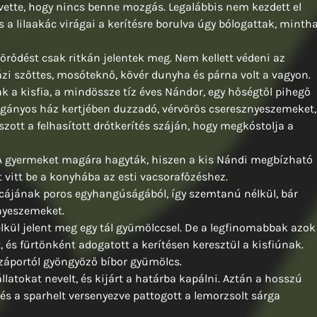
ette, hogy nincs benne mozgás. Legalábbis nem kezdett el
s a lilaakác virágai a kerítésre borulva úgy bólogattak, minth
örődést csak ritkán jelentek meg. Nem kellett védeni az
zi szőttes, mosóteknő, kövér dunyha és párna volt a vagyon.
a kisfia, a mindössze tíz éves Nándor, egy hőségtől pihegő
agányos ház kertjében duzzadó, vérvörös cseresznyeszemeket,
szott a felhasított drótkerítés száján, hogy megkóstolja a
 A gyermeket magára hagyták, hiszen a kis Nándi megbízható
át vitt be a konyhába az esti vacsorafőzéshez.
tcájának poros egyhangúságából, így szemtanú nélkül, bár
nyeszemeket.
lkül jelent meg egy tál gyümölccsel. De a legfinomabbak azok
, és fürtönként adogatott a kerítésen keresztül a kisfiúnak.
záportól gyöngyöző bíbor gyümölcs.
llatokat nevelt, és kijárt a határba kapálni. Aztán a hosszú
 és a sparhelt versenyezve pattogott a lemorzsolt sárga