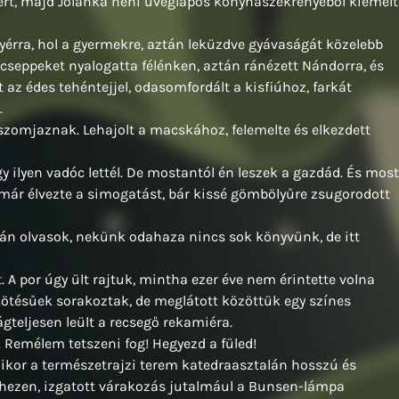
ejért, majd Jolánka néni üveglapos konyhaszekrényéből kiemelt
yérra, hol a gyermekre, aztán leküzdve gyávaságát közelebb
cseppeket nyalogatta félénken, aztán ránézett Nándorra, és
t az édes tehéntejjel, odasomfordált a kisfiúhoz, farkát
.
szomjaznak. Lehajolt a macskához, felemelte és elkezdett
y ilyen vadóc lettél. De mostantól én leszek a gazdád. És most
at már élvezte a simogatást, bár kissé gömbölyűre zsugorodott
tkán olvasok, nekünk odahaza nincs sok könyvünk, de itt
. A por úgy ült rajtuk, mintha ezer éve nem érintette volna
ötésűek sorakoztak, de meglátott közöttük egy színes
ágteljesen leült a recsegő rekamiéra.
e. Remélem tetszeni fog! Hegyezd a füled!
ikor a természetrajzi terem katedraasztalán hosszú és
nehezen, izgatott várakozás jutalmául a Bunsen-lámpa