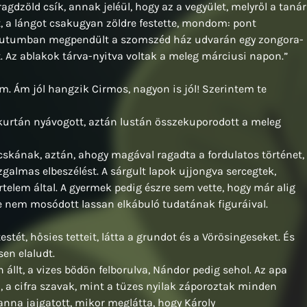
gdzöld csík, annak jeléül, hogy az a vegyület, melyről a tanár
ot, a lángot csakugyan zöldre festette, mondom: pont
nutumban megpendült a szomszéd ház udvarán egy zongora-
. Az ablakok tárva-nyitva voltak a meleg márciusi napon.”
. Ám jól hangzik Cirmos, nagyon is jól! Szerintem te
 kurtán nyávogott, aztán lustán összekuporodott a meleg
skának, aztán, ahogy magával ragadta a fordulatos történet,
izgalmas elbeszélést. A sárgult lapok ujjongva sercegtek,
rtelem által. A gyermek pedig észre sem vette, hogy már alig
sze nem mosódott lassan elkábuló tudatának figuráival.
estét, hősies tetteit, látta a grundot és a Vörösingeseket. És
en elaludt.
 állt, a vizes bödön felborulva, Nándor pedig sehol. Az apa
, a cifra szavak, mint a tüzes nyilak záporoztak minden
ianna jajgatott, mikor meglátta, hogy Károly