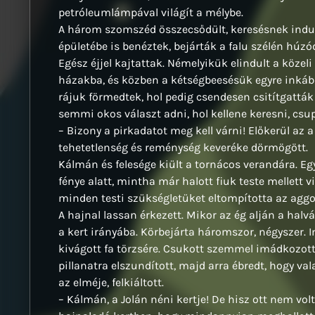
petróleumlámpával világít a mélybe.
A három szomszéd összecsődült, keresésnek indult
épületébe is benéztek, bejárták a falu szélén húzód
Egész éjjel kajtattak. Némelyikük elindult a köze
házakba, és közben a kétségbeesésük egyre inkább 
rájuk förmedtek, hol pedig csendesen csitítgatták
semmi okos választ adni, hol kellene keresni, cs
– Bizony a pirkadatot meg kell várni! Előkerül az 
tehetetlenség és reménység keveréke dörmögött.
Kálmán és felesége kiült a tornácos verandára. Eg
fénye alatt, mintha már halott fiuk teste mellett
minden testi szükségletüket eltompította az agg
A hajnal lassan érkezett. Mikor az ég alján a halván
a kert irányába. Körbejárta háromszor, négyszer. I
kivágott fa törzsére. Csukott szemmel imádkozott 
pillanatra elszundított, majd arra ébredt, hogy v
az elméje, felkiáltott.
– Kálmán, a Jolán néni kertje! De hisz ott nem vol