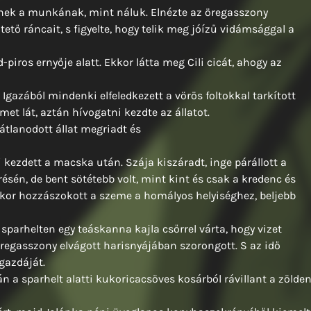
nnek a munkának, mint náluk. Elnézte az öregasszony
ető ráncait, s figyelte, hogy telik meg jóízű vidámsággal a
-piros ernyője alatt. Ekkor látta meg Cili cicát, ahogy az
Igazából mindenki elfeledkezett a vörös foltokkal tarkított
emet lát, aztán hívogatni kezdte az állatot.
zdátlanodott állat megriadt és
 kezdett a macska után. Szája kiszáradt, inge párállott a
ésén, de bent sötétebb volt, mint kint és csak a kredenc és
ikor hozzászokott a szeme a homályos helyiséghez, beljebb
A sparhelten egy teáskanna kajla csőrrel várta, hogy vizet
 öregasszony elvágott harisnyájában szorongott. S az idő
gazdáját.
n a sparhelt alatti kukoricacsöves kosárból rávillant a zölde