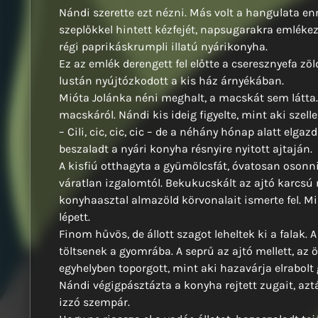
Nándi szerette ezt nézni. Más volt a hangulata e
szeplőkkel hintett kézfejét, napsugarakra emlékezt
régi paprikáskrumpli illatú nyárikonyha.
Ez az emlék derengett fel előtte a cseresznyefa zöld
lustán nyújtózkodott a kis ház árnyékában.
Mióta Jolánka néni meghalt, a macskát sem látta. 
macskáról. Nándi kis ideig figyelte, mint aki szell
– Cili, cic, cic, cic – de a néhány hónap alatt elga
beszaladt a nyári konyha résnyire nyitott ajtaján.
A kisfiú otthagyta a gyümölcsfát, óvatosan osonni
váratlan izgalomtól. Bekukucskált az ajtó karcsú r
konyhaasztal almazöld körvonalait ismerte fel. M
lépett.
Finom hűvös, de állott szagot leheltek ki a falak. 
töltsenek a gyomrába. A seprű az ajtó mellett, az
egyhelyben toporgott, mint aki hazavárja elrabolt 
Nándi végigpásztázta a konyha rejtett zugait, aztá
izzó szempár.