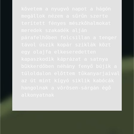
követem a nyugvó napot a hágón
megállok nézem a sűrűn szerte
terített fényes mészkőhalmokat
meredek szakadék alján
párafelhőben felcsillan a tenger
távol úszik kopár sziklák közt
egy olajfa elkeseredetten
kapaszkodik káprázat a satnya
bükkerdőben néhány fenyő bújik a
túloldalon előttem tűkanyarjaival
az út mint kígyó siklik kabócák
hangolnak a vörösen-sárgán égő
alkonyatnak