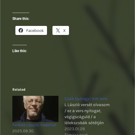
Share this:
Facebook
X
Like this:
Related
Csák Gyöngyi: Két vers
L László versét olvasom
/ ez a vers nyitogat,
végigszáguld / a
lélekszobák sötétjén
Farkas László: Vadállat
2023.01.29.
2025.09.30.
Similar post