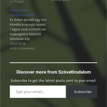
In "Próza"
Köves István:
Landscape 2022
Ez évben pocsék egy ősz
követte a nyurga nyarat,
/ egyre csak a kihűlő sár
cuppogott a feketülő
támfalak köz
2022.10.19.
With 1 comment
Discover more from SzövetIrodalom
Subscribe to get the latest posts sent to your email.
Type your email…
Subscribe