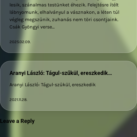
lesik, szánalmas testünket éhezik. Felejtésre ítélt
lábnyomunk, elhalványul a vásznakon, a léten túl
végleg megszűnik, zuhanás nem töri csontjaink.
Csák Gyöngyi verse…
2025.02.09.
Aranyi László: Tágul-szűkül, ereszkedik…
Aranyi László: Tágul-szűkül, ereszkedik
2021.11.28.
Leave a Reply