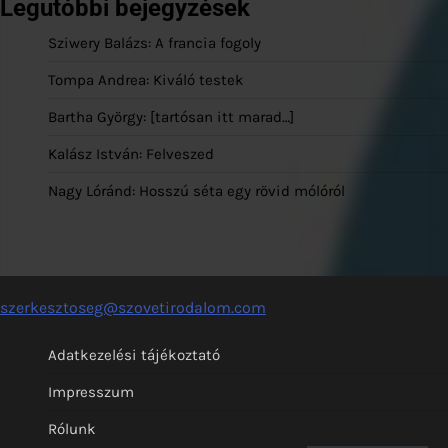
Legutóbbi bejegyzések
Sziwery Balázs: A francia fogoly
Tompa Andrea: Kiváló testek
Bartha György: [tartósan itt marad…]
Kalász István: Felveszed
Nagy Lóránd: Hosszú séta egy rövid mólóról
szerkesztoseg@szovetirodalom.com
Adatkezelési tájékoztató
Impresszum
Rólunk