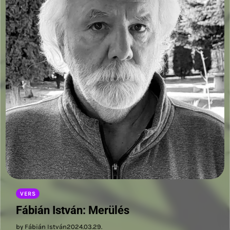
VERS
Fábián István: Merülés
by Fábián István
2024.03.29.