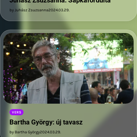
Juhász Zsuzsanna: Sapkafordulta
by Juhász Zsuzsanna
2024.03.29.
VERS
Bartha György: új tavasz
by Bartha György
2024.03.29.