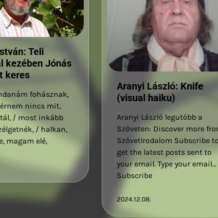
stván: Teli
al kezében Jónás
t keres
Aranyi László: Knife
danám fohásznak,
(visual haiku)
kérnem nincs mit,
Aranyi László legutóbb a
tál, / most inkább
Szöveten: Discover more fr
élgetnék, / halkan,
SzövetIrodalom Subscribe t
e, magam elé,
get the latest posts sent to
your email. Type your email…
Subscribe
2024.12.08.