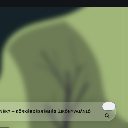
TNÉK? — KÖRKÉRDÉS
RÉGI ÉS ÚJ
KÖNYVAJÁNLÓ