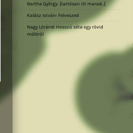
Bartha György: [tartósan itt marad…]
Kalász István: Felveszed
Nagy Lóránd: Hosszú séta egy rövid
mólóról