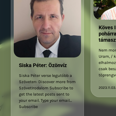
Köves I
pohárr
támasz
Nem mon
Uram, / 
elhalmoz
Siska Péter: Özönvíz
csak besz
töprengv
Siska Péter verse legutóbb a
Szöveten: Discover more from
SzövetIrodalom Subscribe to
2023.11.03.
get the latest posts sent to
your email. Type your email…
Subscribe