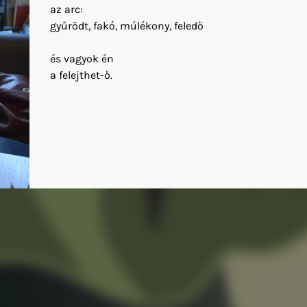
az arc:
gyűrödt, fakó, múlékony, feledő
és vagyok én
a felejthet-ő.