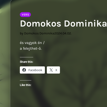
VERS
Domokos Dominika
by Domokos Dominika
2024.04.02.
és vagyok én /
a felejthet-ő.
Share this:
Facebook
X
Like this: