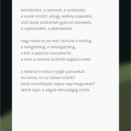
behódoltak a semmik, a szóközök,
a sorok között, ahogy redőny csapódik,
izzó réssé szűkülnek gyávult üzenetek,
a rejtőzködők, a dekódoltak.
vagy nincs az se már, hullunk a múltig,
a hallgatókig, a lehallgatókig,
a kéz a papírra visszahullik.
a vers, a szavak szűkölő súgása untat.
a hatalom metszi nyígó szavunkat:
mi volna, mi az íráson múlik?
hová veszíttetjük napra-nap magunkat?
időnk lejár: a végső némaságig múlik.