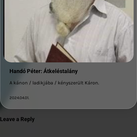
Handó Péter: Átkeléstalány
A kánon / ladikjába / kényszerült Káron.
2024.04.01.
Leave a Reply