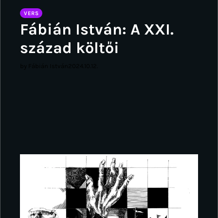
VERS
Fábián István: A XXI.
század költői
by Fábián István
2024.10.12.