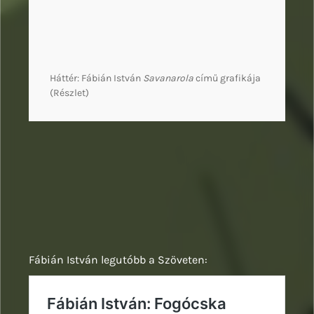
Háttér: Fábián István
Savanarola
című grafikája
(Részlet)
Fábián István legutóbb a Szöveten: