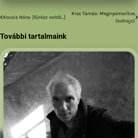
Kiss Tamás: Megnyomorítva
Bejegyzés
Kocsis Nóra: [fűrész voltál…]
(tollrajz)
navigáció
További tartalmaink