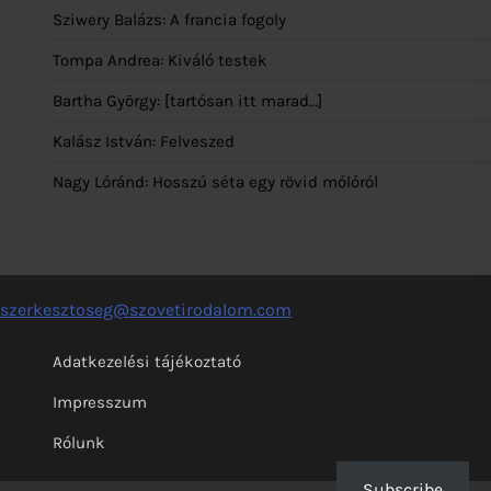
Sziwery Balázs: A francia fogoly
Tompa Andrea: Kiváló testek
Bartha György: [tartósan itt marad…]
Kalász István: Felveszed
Nagy Lóránd: Hosszú séta egy rövid mólóról
szerkesztoseg@szovetirodalom.com
Adatkezelési tájékoztató
Impresszum
Rólunk
Subscribe