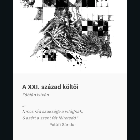
A XXI. század költői
Fábián István
„…
Nincs rád szüksége a világnak,
S azért a szent fát félretedd.”
Petőfi Sándor