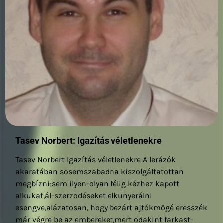
Tasev Norbert: Igazítás véletlenekre
Tasev Norbert Igazítás véletlenekre A lerázók
akaratában sosemszabadna kiszolgáltatottan
megbízni;sem ilyen-olyan félig kézhez kapott
alkukat,ál-szerződéseket elkunyerálni
esengve,alázatosan, hogy bezárt ajtókmögé eresszék
már végre be az embereket,mert odakint farkast-