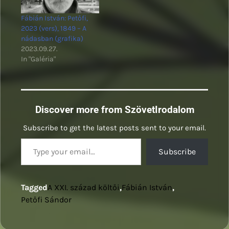
Fábián István: Petőfi,
2023 (vers), 1849 – A
nádasban (grafika)
2023.09.27.
In "Galéria"
Discover more from SzövetIrodalom
Subscribe to get the latest posts sent to your email.
Type your email…
Subscribe
Tagged
A XXI. század költői
,
Fábián István
,
Petőfi Sándor