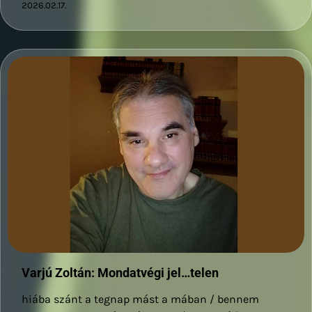
2026.02.17.
Varjú Zoltán: Mondatvégi jel…telen
hiába szánt a tegnap mást a mában / bennem