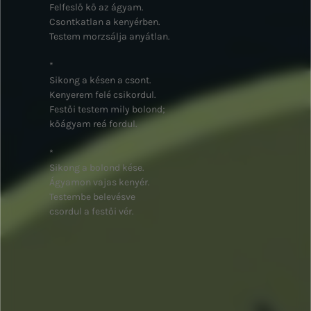
Felfeslő kő az ágyam.
Csontkatlan a kenyérben.
Testem morzsálja anyátlan.
*
Sikong a késen a csont.
Kenyerem felé csikordul.
Festői testem mily bolond;
kőágyam reá fordul.
*
Sikong a bolond kése.
Ágyamon vajas kenyér.
Testembe belevésve
csordul a festői vér.