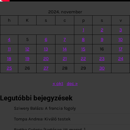
2024. november
h
K
s
c
p
s
v
1
2
3
4
5
6
7
8
9
10
11
12
13
14
15
16
17
18
19
20
21
22
23
24
25
26
27
28
29
30
« okt
dec »
Legutóbbi bejegyzések
Sziwery Balázs: A francia fogoly
Tompa Andrea: Kiváló testek
Bartha György: [tartósan itt marad…]