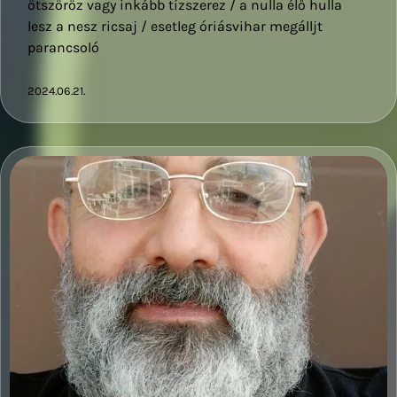
ötszöröz vagy inkább tízszerez / a nulla élő hulla
lesz a nesz ricsaj / esetleg óriásvihar megálljt
parancsoló
2024.06.21.