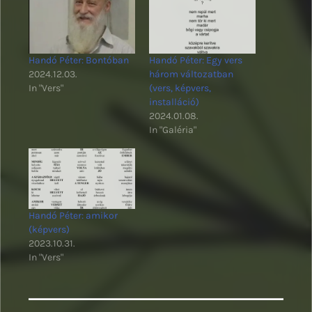
Handó Péter: Bontóban
Handó Péter: Egy vers
2024.12.03.
három változatban
In "Vers"
(vers, képvers,
installáció)
2024.01.08.
In "Galéria"
Handó Péter: amikor
(képvers)
2023.10.31.
In "Vers"