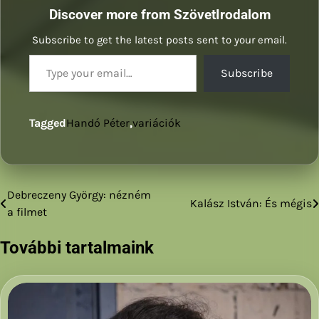
Discover more from SzövetIrodalom
Subscribe to get the latest posts sent to your email.
Type your email…
Subscribe
Tagged
Handó Péter
,
variációk
Debreczeny György: nézném
Bejegyzés
Kalász István: És mégis
a filmet
navigáció
További tartalmaink