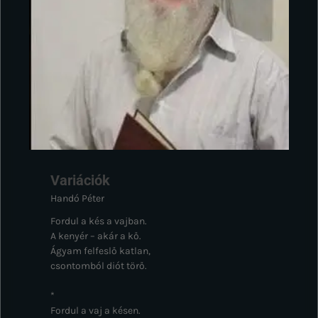
Variációk
Handó Péter
Fordul a kés a vajban.
A kenyér – akár a kő.
Ágyam felfeslő katlan,
csontomból diót törő.
*
Fordul a vaj a késen.