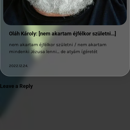
Oláh Károly: [nem akartam éjfélkor születni…]
nem akartam éjfélkor születni / nem akartam
mindenki Jézusa lenni… de atyám ígéretét
2022.12.24.
Leave a Reply