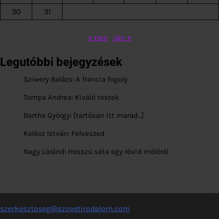
30
31
« nov
jan »
Legutóbbi bejegyzések
Sziwery Balázs: A francia fogoly
Tompa Andrea: Kiváló testek
Bartha György: [tartósan itt marad…]
Kalász István: Felveszed
Nagy Lóránd: Hosszú séta egy rövid mólóról
szerkesztoseg@szovetirodalom.com