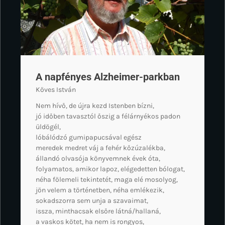
A napfényes Alzheimer-parkban
Köves István
Nem hívő, de újra kezd Istenben bízni,
jó időben tavasztól őszig a félárnyékos padon
üldögél,
lóbálódzó gumipapucsával egész
meredek medret váj a fehér kőzúzalékba,
állandó olvasója könyvemnek évek óta,
folyamatos, amikor lapoz, elégedetten bólogat,
néha fölemeli tekintetét, maga elé mosolyog,
jön velem a történetben, néha emlékezik,
sokadszorra sem unja a szavaimat,
issza, minthacsak elsőre látná/hallaná,
a vaskos kötet, ha nem is rongyos,