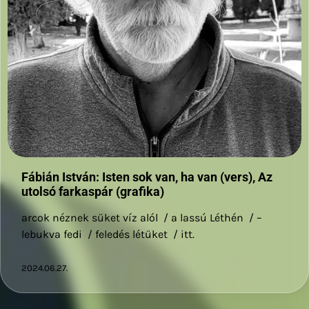
Fábián István: Isten sok van, ha van (vers), Az
utolsó farkaspár (grafika)
arcok néznek süket víz alól / a lassú Léthén / –
lebukva fedi / feledés létüket / itt.
2024.06.27.