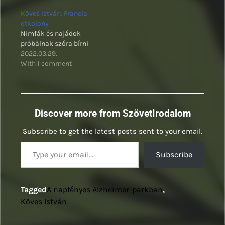
Köves István: Francia
otkolony
Nimfák és najádok
próbálnak szóra bírni
2022.03.29.
With 1 comment
Discover more from SzövetIrodalom
Subscribe to get the latest posts sent to your email.
Type your email…
Subscribe
Tagged
A napfényes Alzheimer-parkban
,
Köves István