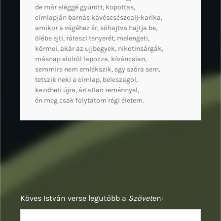
de már eléggé gyűrött, kopottas,
címlapján barnás kávéscsészealj-karika,
amikor a végéhez ér, sóhajtva hajtja be,
ölébe ejti, ráteszi tenyerét, melengeti,
körmei, akár az ujjbegyek, nikotinsárgák,
másnap elölről lapozza, kíváncsian,
semmire nem emlékszik, egy szóra sem,
tetszik neki a címlap, beleszagol,
kezdheti újra, ártatlan reménnyel,
én meg csak folytatom régi életem.
Köves István verse legutóbb a
Szövet
en: