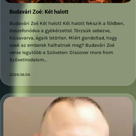
Budavári Zoé: Két halott
Budavári Zoé Két halott Két halott fekszik a földben,
összefonódva a gyökérzettel. Törzsük sebezve,
kicsavarva, ágaik letörten. Miért gondoltad, hogy
csak az emberek halhatnak meg? Budavári Zoé
verse legutóbb a Szöveten: Discover more from
SzövetIrodalom…
2026.06.04.