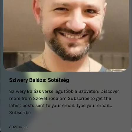
Sziwery Balázs: Sötétség
Sziwery Balázs verse legutóbb a Szöveten: Discover
more from SzövetIrodalom Subscribe to get the
latest posts sent to your email. Type your email…
Subscribe
2025.03.13.