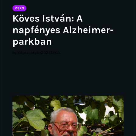
VERS
Köves István: A
napfényes Alzheimer-
parkban
by Köves István
2024.12.03.