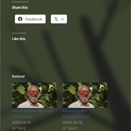
Share this:
Facebook
X
Like this:
Related
Köves István: Ideje van
Köves István:
mindennek
Bevagonírozás
2024.12.19.
2026.02.16.
In "Vers"
In "Vers"