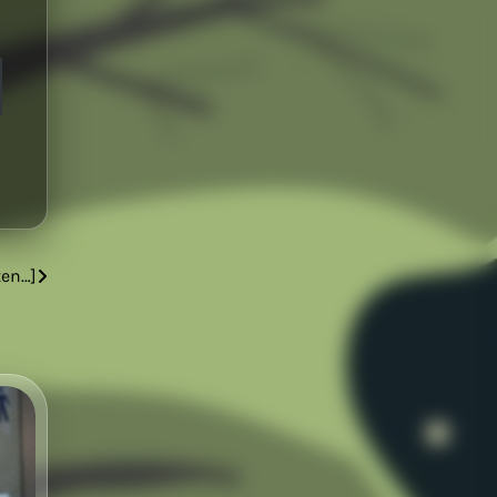
ten…]