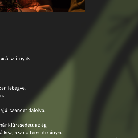
rdeső szárnyak
en lebegve.
n.
ajd, csendet dalolva.
 már kiüresedett az ég.
ő lesz, akár a teremtményei.