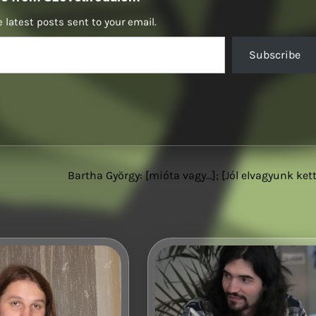
 latest posts sent to your email.
Subscribe
Bartha György: [mióta vagy…]; [Jól elvagyunk ket