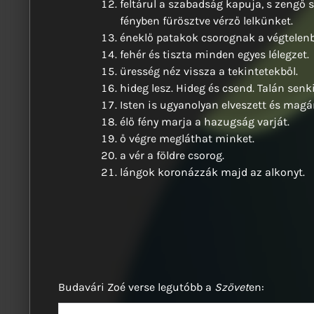
feltárul a szabadság kapuja, s zengő 
fényben fürösztve vérző lelkünket.
éneklő patakok csorognak a végtelenb
fehér és tiszta minden egyes lélegzet.
üresség néz vissza a tekintetekből.
hideg lesz. Hideg és csend. Talán senki
Isten is ugyanolyan elveszett és magá
élő fény marja a hazugság varját.
ő végre megláthat minket.
a vér a földre csorog.
lángok koronázzák majd az alkonyt.
Budavári Zoé verse legutóbb a
Szövet
en: