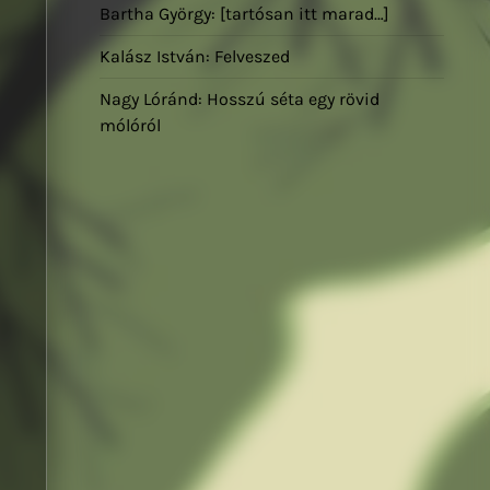
Bartha György: [tartósan itt marad…]
Kalász István: Felveszed
Nagy Lóránd: Hosszú séta egy rövid
mólóról