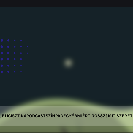
UBLICISZTIKA
PODCAST
SZÍNPAD
EGYÉB
MIÉRT ROSSZ?
MIT SZERE