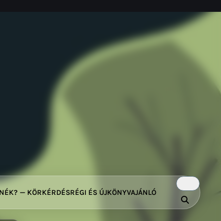
TNÉK? — KÖRKÉRDÉS
RÉGI ÉS ÚJ
KÖNYVAJÁNLÓ