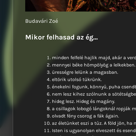
Budavári Zoé
Mikor felhasad az ég…
minden felfelé hajlik majd, akár a ve
mennyei béke hömpölyög a lelkekben.
ürességre lelünk a magasban.
eltörik utolsó tükrünk.
énekelni fogunk, könnyű, puha csendb
nem lesz kihez szólnunk a sötétségbe
hideg lesz. Hideg és magány.
a csillagok lobogó lángoknál ropják m
olvadt fény csorog a fák ágain.
az életünket eszi a tűz. A föld jön, ha
Isten is ugyanolyan elveszett és esend