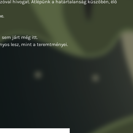
szóval hívogat. Átlépünk a határtalanság küszöbén, élő
e.
 sem járt még itt.
nyos lesz, mint a teremtményei.