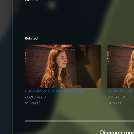
Like this:
Related
Budavári Zoé: Józan részegség
Budavári Zoé: 
2026.06.23.
2026.01.21.
In "Vers"
In "Vers"
Discover mo