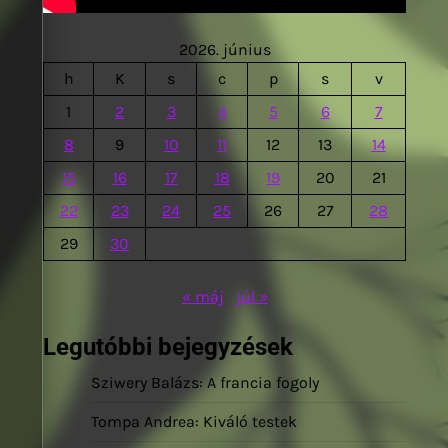
2026. június
h
K
s
c
p
s
v
1
2
3
4
5
6
7
8
9
10
11
12
13
14
15
16
17
18
19
20
21
22
23
24
25
26
27
28
29
30
« máj
júl »
Legutóbbi bejegyzések
Sziwery Balázs: A francia fogoly
Tompa Andrea: Kiváló testek