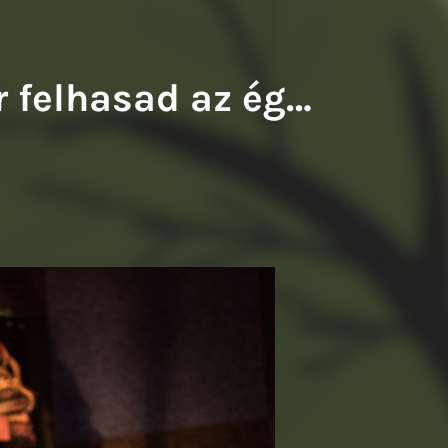
y Balázs: A francia fogoly
Tompa Andrea: Kiváló testek
r felhasad az ég…