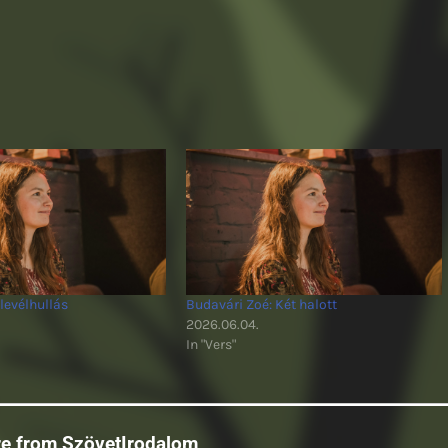
levélhullás
Budavári Zoé: Két halott
2026.06.04.
In "Vers"
re from SzövetIrodalom