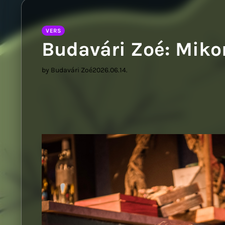
Sziwer
VERS
Budavári Zoé: Miko
by Budavári Zoé
2026.06.14.