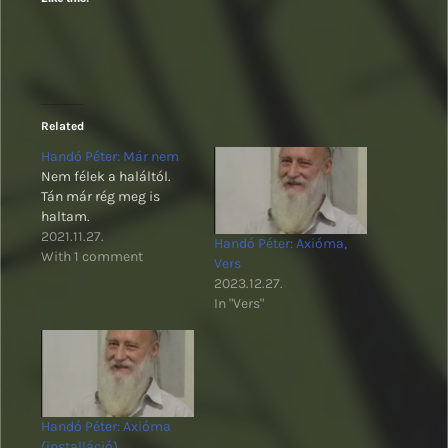
Related
Handó Péter: Már nem
Nem félek a haláltól.
Tán már rég meg is
haltam.
2021.11.27.
Handó Péter: Axióma,
With 1 comment
Vers
2023.12.27.
In "Vers"
Handó Péter: Axióma
(installáció)