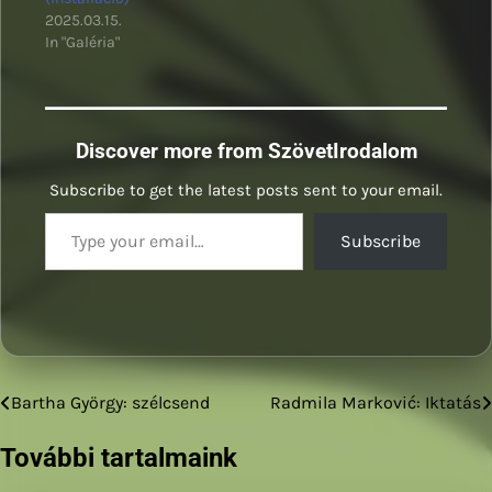
2025.03.15.
In "Galéria"
Discover more from SzövetIrodalom
Subscribe to get the latest posts sent to your email.
Type your email…
Subscribe
Bartha György: szélcsend
Radmila Marković: Iktatás
Bejegyzés
navigáció
További tartalmaink