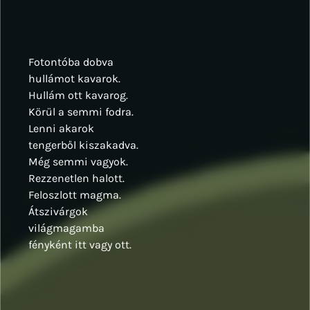
Fotontóba dobva
hullámot kavarok.
Hullám ott kavarog.
Körül a semmi fodra.
Lenni akarok
tengerből kiszakadva.
Még semmi vagyok.
Rezzenetlen halott.
Feloszlott magma.
Átszivárgok
világmagamba
fényként itt vagy ott.