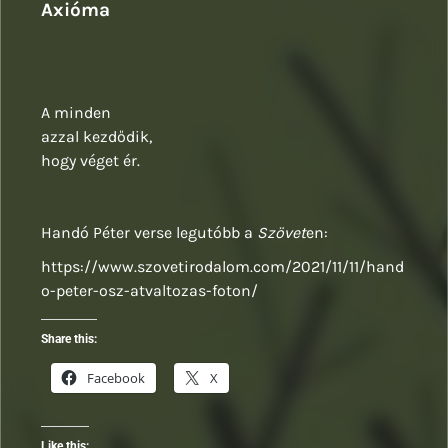
Axióma
A minden
azzal kezdődik,
hogy véget ér.
Handó Péter verse legutóbb a
Szövet
en:
https://www.szovetirodalom.com/2021/11/11/hand
o-peter-osz-atvaltozas-foton/
Share this:
Facebook
X
Like this: