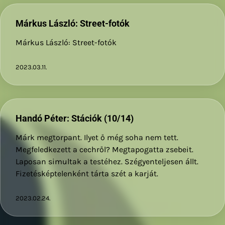
Márkus László: Street-fotók
Márkus László: Street-fotók
2023.03.11.
Handó Péter: Stációk (10/14)
Márk megtorpant. Ilyet ő még soha nem tett.
Megfeledkezett a cechről? Megtapogatta zsebeit.
Laposan simultak a testéhez. Szégyenteljesen állt.
Fizetésképtelenként tárta szét a karját.
2023.02.24.