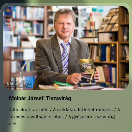
Molnár József: Tiszavirág
A kő elrejti az időt. / A sziklákra fel lehet mászni. / A
tévedés kiváltság is lehet. / A győzelem tiszavirág
élet.