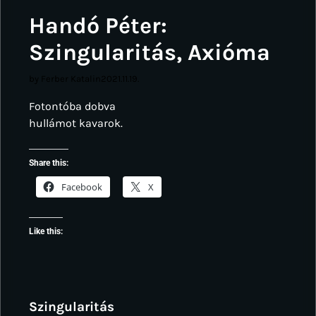
Handó Péter:
Szingularitás, Axióma
by Ferber Katalin
2021.11.19.
Fotontóba dobva
hullámot kavarok.
Share this:
Facebook
X
Like this:
Szingularitás