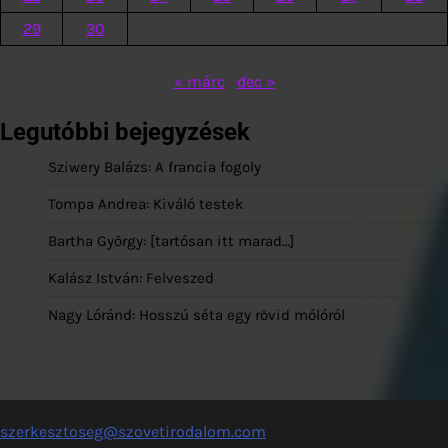
29
30
« márc
dec »
Legutóbbi bejegyzések
Sziwery Balázs: A francia fogoly
Tompa Andrea: Kiváló testek
Bartha György: [tartósan itt marad…]
Kalász István: Felveszed
Nagy Lóránd: Hosszú séta egy rövid mólóról
szerkesztoseg@szovetirodalom.com