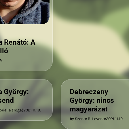
 Renátó: A
lló
9.
a György:
Debreczeny
send
György: nincs
magyarázat
briella (Toga)
2021.11.19.
by Szente B. Levente
2021.11.19.