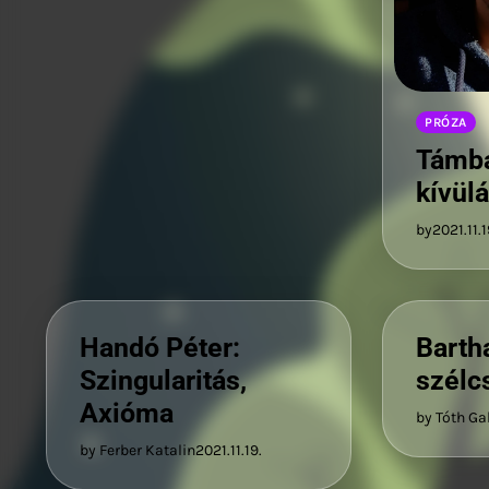
PRÓZA
Támba
kívülá
by
2021.11.1
Handó Péter:
Barth
Szingularitás,
szélc
Axióma
by Tóth Ga
by Ferber Katalin
2021.11.19.