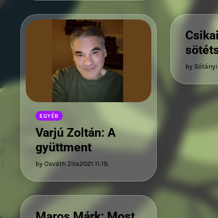
Csika
sötét
by Sótányi
EGYÉB
Varjú Zoltán: A
gyüttment
by Osváth Zita
2021.11.19.
Maros Márk: Most