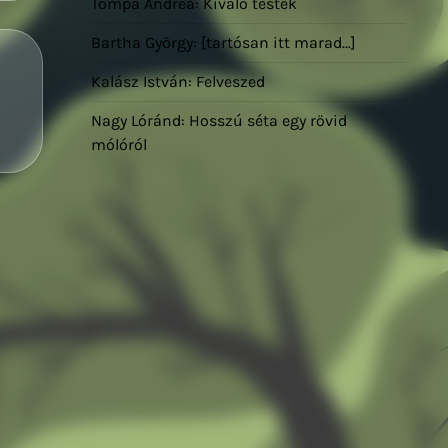
Tompa Andrea: Kiváló testek
Bartha György: [tartósan itt marad…]
Kalász István: Felveszed
Nagy Lóránd: Hosszú séta egy rövid
mólóról