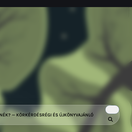
TNÉK? — KÖRKÉRDÉS
RÉGI ÉS ÚJ
KÖNYVAJÁNLÓ