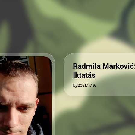
Radmila Marković
Iktatás
by
2021.11.19.