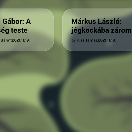
i Gábor: A
Márkus László:
ség teste
jégkockába zárom
 Bálint
2021.11.19.
by Kiss Tamás
2021.11.19.