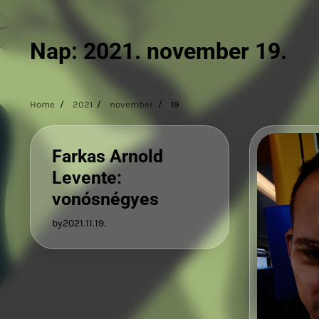
Nap:
2021. november 19.
Home
2021
november
19
Farkas Arnold
Levente:
vonósnégyes
by
2021.11.19.