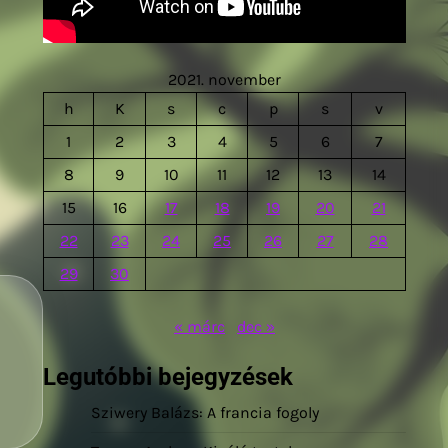
2021. november
h
K
s
c
p
s
v
1
2
3
4
5
6
7
8
9
10
11
12
13
14
15
16
17
18
19
20
21
22
23
24
25
26
27
28
29
30
« márc
dec »
Legutóbbi bejegyzések
Sziwery Balázs: A francia fogoly