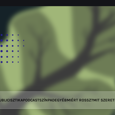
UBLICISZTIKA
PODCAST
SZÍNPAD
EGYÉB
MIÉRT ROSSZ?
MIT SZERE