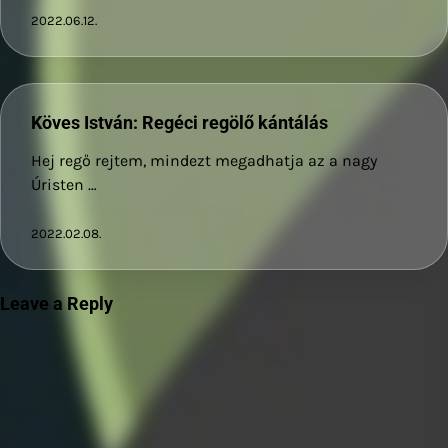
2022.06.12.
Köves István: Regéci regölő kántálás
Hej regő rejtem, mindezt megadhatja az a nagy
Úristen …
2022.02.08.
Leave a Reply