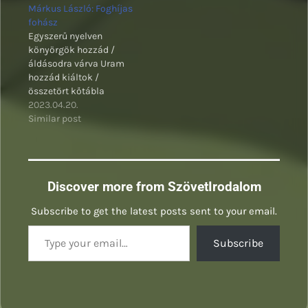
Márkus László: Foghíjas
fohász
Egyszerű nyelven
könyörgök hozzád /
áldásodra várva Uram
hozzád kiáltok /
összetört kőtábla
lobogó csipkebokor
2023.04.20.
Similar post
Discover more from SzövetIrodalom
Subscribe to get the latest posts sent to your email.
Type your email…
Subscribe