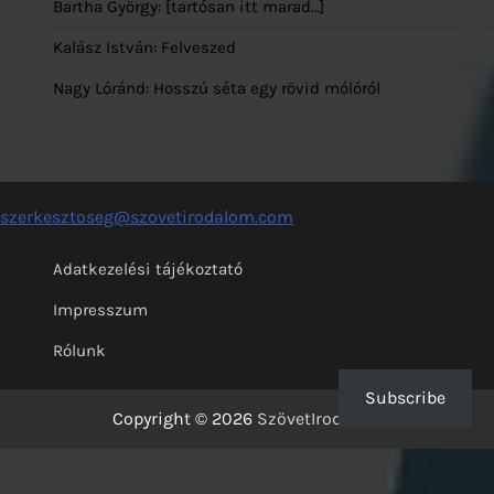
Bartha György: [tartósan itt marad…]
Kalász István: Felveszed
Nagy Lóránd: Hosszú séta egy rövid mólóról
szerkesztoseg@szovetirodalom.com
Adatkezelési tájékoztató
Impresszum
Rólunk
Subscribe
Copyright © 2026
SzövetIrodalom