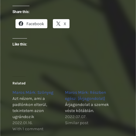
Share this:
Facebook
X
Like this:
Related
Maros Márk: Szőnyeg
Maros Márk: Részben
Azt nézem, ami a
egész: [Árjagondolat]
padlónkon elterül,
Árjagondolat a szemek
tekintetem azon
véste kőtáblán.
ugrándozik
2022.07.07.
2022.01.16.
Similar post
With 1 comment