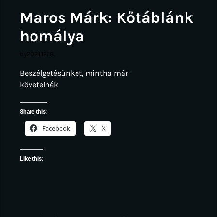
Maros Márk: Kőtáblánk
homálya
by
2021.12.18.
Beszélgetésünket, mintha már
követelnék
Share this:
Facebook
X
Like this: