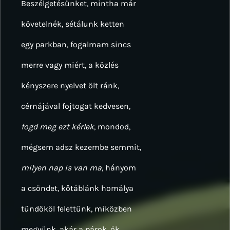
Beszélgetésünket, mintha már
követelnék, sétálunk ketten
egy parkban, fogalmam sincs
merre vagy miért, a közlés
kényszere nyelvet ölt ránk,
cérnájával fojtogat kedvesen,
fogd meg ezt kérlek
, mondod,
mégsem adsz kezembe semmit,
milyen nap is van ma
, hányom
a csöndet, kőtáblánk homálya
tündököl felettünk, miközben
megyünk, akár a párok, ők