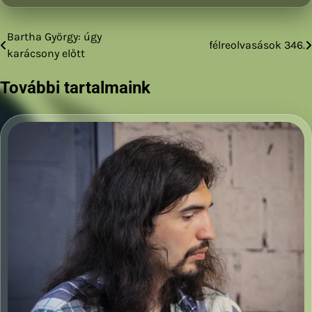
Bartha György: úgy
Bejegyzés
félreolvasások 346.
karácsony előtt
navigáció
További tartalmaink