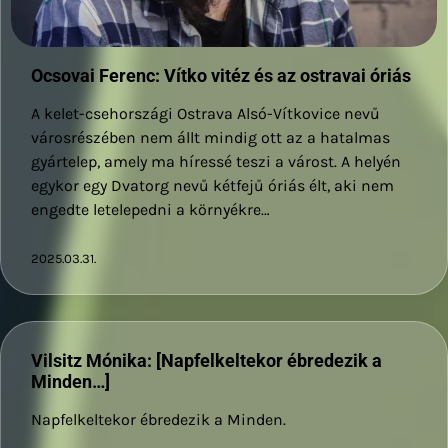
Ocsovai Ferenc: Vítko vitéz és az ostravai óriás
A kelet-csehországi Ostrava Alsó-Vítkovice nevű
városrészében nem állt mindig ott az a hatalmas
gyártelep, amely ma híressé teszi a várost. A helyén
egykor egy Dvatorg nevű kétfejű óriás élt, aki nem
engedte letelepedni a környékre…
2025.03.31.
Vilsitz Mónika: [Napfelkeltekor ébredezik a
Minden…]
Napfelkeltekor ébredezik a Minden.