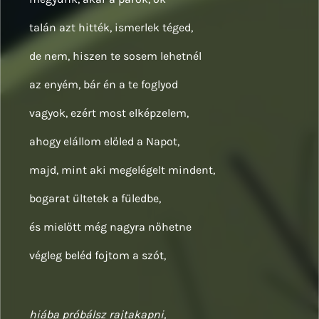
talán azt hitték, ismerlek téged,
de nem, hiszen te sosem lehetnél
az enyém, bár én a te foglyod
vagyok, ezért most elképzelem,
ahogy elállom előled a Napot,
majd, mint aki megelégelt mindent,
bogarat ültetek a füledbe,
és mielőtt még nagyra nőhetne
végleg beléd fojtom a szót,
hiába próbálsz rajtakapni,