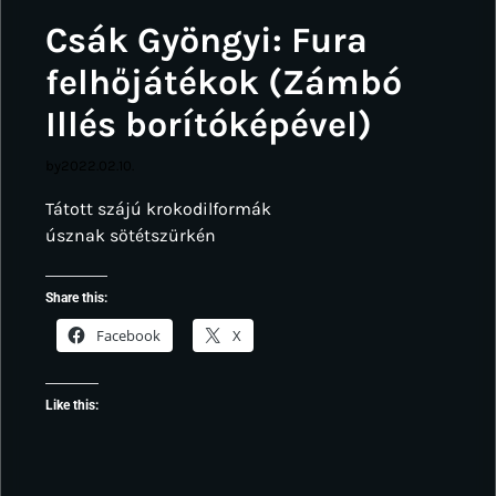
Csák Gyöngyi: Fura
felhőjátékok (Zámbó
Illés borítóképével)
by
2022.02.10.
Tátott szájú krokodilformák
úsznak sötétszürkén
Share this:
Facebook
X
Like this: