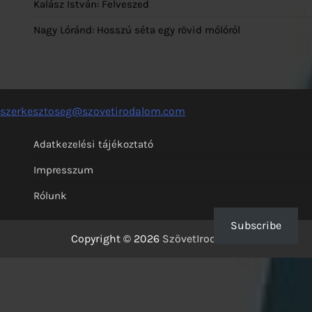
Kalász István: Felveszed
Nagy Lóránd: Hosszú séta egy rövid mólóról
szerkesztoseg@szovetirodalom.com
Adatkezelési tájékoztató
Impresszum
Rólunk
Subscribe
Copyright © 2026
SzövetIrodalom