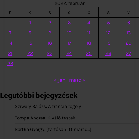
2022. február
h
K
s
c
p
s
v
1
2
3
4
5
6
7
8
9
10
11
12
13
14
15
16
17
18
19
20
21
22
23
24
25
26
27
28
« jan
márc »
Legutóbbi bejegyzések
Sziwery Balázs: A francia fogoly
Tompa Andrea: Kiváló testek
Bartha György: [tartósan itt marad…]