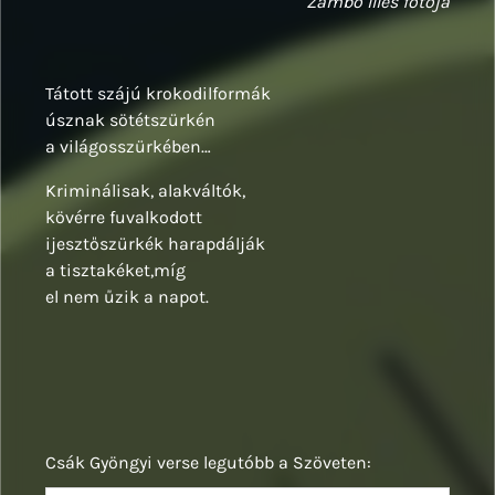
Zámbó Illés fotója
Tátott szájú krokodilformák
úsznak sötétszürkén
a világosszürkében…
Kriminálisak, alakváltók,
kövérre fuvalkodott
ijesztőszürkék harapdálják
a tisztakéket,míg
el nem űzik a napot.
Csák Gyöngyi verse legutóbb a Szöveten: