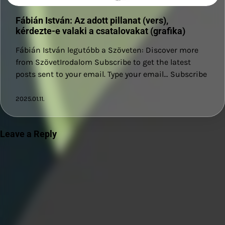
Fábián István: Az adott pillanat (vers),
kérdezte-e valaki a csatalovakat (grafika)
Fábián István legutóbb a Szöveten: Discover more
from SzövetIrodalom Subscribe to get the latest
posts sent to your email. Type your email… Subscribe
2025.01.11.
Leave a Reply