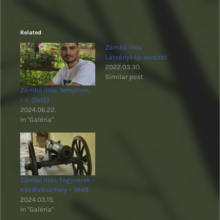
Related
Zámbó Illés:
Látványkép-sorozat
2022.03.30.
Similar post
Zámbó Illés: Templom,
I-II. (fotó)
2024.06.22.
In "Galéria"
Zámbó Illés: Fegyverek –
Kézdivásárhely – 1848
2024.03.15.
In "Galéria"