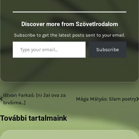
Discover more from SzövetIrodalom
Subscribe to get the latest posts sent to your email.
Type your email…
Subscribe
Ištvan Farkaš: [ni žal ova za
Bejegyzés
Mága Mátyás: Slam poetry
bivšima…]
navigáció
További tartalmaink