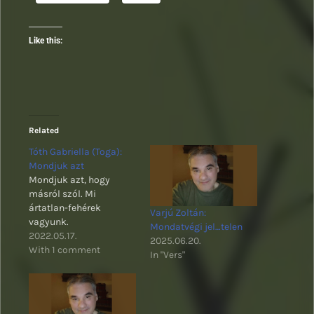
Like this:
Related
Tóth Gabriella (Toga):
Mondjuk azt
Mondjuk azt, hogy
másról szól. Mi
ártatlan-fehérek
Varjú Zoltán:
vagyunk.
Mondatvégi jel…telen
2022.05.17.
2025.06.20.
With 1 comment
In "Vers"