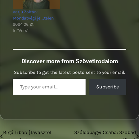
Varjú Zoltán:
Mondatvégi jel…telen
2024.06.21.
In "Vers"
Discover more from SzövetIrodalom
Subscribe to get the latest posts sent to your email.
Type your email…
Subscribe
Rigó Tibor: [Tavasztól
Száldobágyi Csaba: Szabad
Bejegyzés