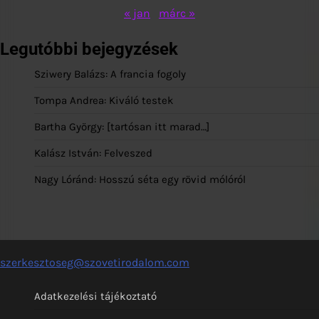
« jan
márc »
Legutóbbi bejegyzések
Sziwery Balázs: A francia fogoly
Tompa Andrea: Kiváló testek
Bartha György: [tartósan itt marad…]
Kalász István: Felveszed
Nagy Lóránd: Hosszú séta egy rövid mólóról
szerkesztoseg@szovetirodalom.com
Adatkezelési tájékoztató