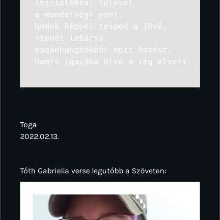
Iniciálékkal felesel
a mondatvégi pont.
Undok képpel tesped a jövő,
szemét lezárva
magánhangzókból épít önzést,
hamis igazába ölve a rég elveit.
Toga
2022.02.13.
Tóth Gabriella verse legutóbb a Szöveten: