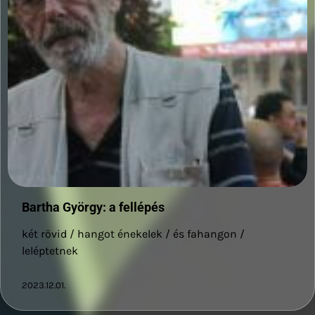
Bartha György: a fellépés
két rövid / hangot énekelek / és fahangon /
leléptetnek
2023.12.01.