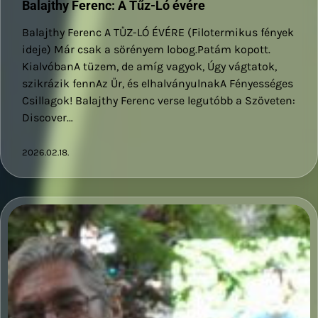
Balajthy Ferenc: A Tűz-Ló évére
Balajthy Ferenc A TŰZ-LÓ ÉVÉRE (Filotermikus fények
ideje) Már csak a sörényem lobog.Patám kopott.
KialvóbanA tüzem, de amíg vagyok, Úgy vágtatok,
szikrázik fennAz Űr, és elhalványulnakA Fényességes
Csillagok! Balajthy Ferenc verse legutóbb a Szöveten:
Discover…
2026.02.18.