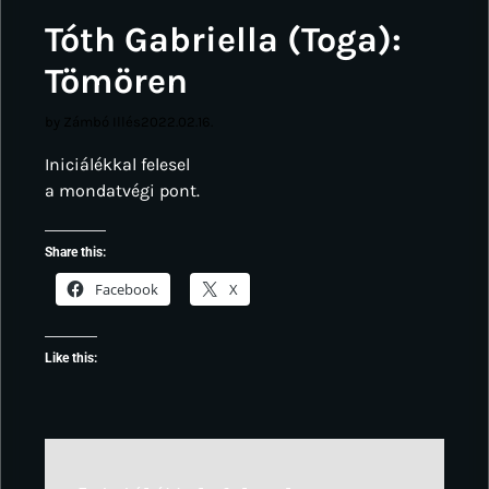
Tóth Gabriella (Toga):
Tömören
by Zámbó Illés
2022.02.16.
Iniciálékkal felesel
a mondatvégi pont.
Share this:
Facebook
X
Like this: