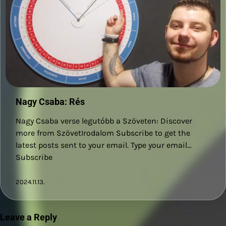
Nagy Csaba: Rés
Nagy Csaba verse legutóbb a Szöveten: Discover
more from SzövetIrodalom Subscribe to get the
latest posts sent to your email. Type your email…
Subscribe
2024.11.13.
Leave a Reply