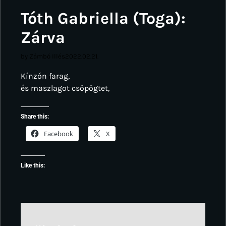
Tóth Gabriella (Toga):
Zárva
by Zámbó Illés
2022.02.21.
Kínzón farag,
és maszlagot csöpögtet,
Share this:
Facebook
X
Like this: