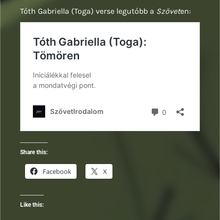
Tóth Gabriella (Toga) verse legutóbb a
Szövet
en:
Share this:
Facebook
X
Like this: