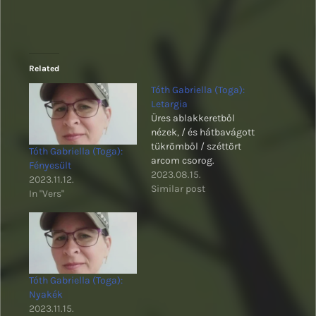
Related
Tóth Gabriella (Toga):
Letargia
Üres ablakkeretből
nézek, / és hátbavágott
tükrömből / széttört
Tóth Gabriella (Toga):
arcom csorog.
Fényesült
2023.08.15.
2023.11.12.
Similar post
In "Vers"
Tóth Gabriella (Toga):
Nyakék
2023.11.15.