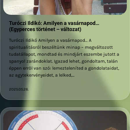
Turóczi Ildikó: Amilyen a vasárnapod…
(Egyperces történet – változat)
Turóczi Ildikó Amilyen a vasárnapod… A
spiritualitásról beszéltünk minap – megváltozott
tudatállapot, mondtad és mindjárt eszembe jutott a
spanyol zarándoklat. Igazad lehet, gondoltam, talán
éppen erről van szó: lemezteleníted a gondolataidat,
az agytekervényeidet, a lelked,…
2025.05.26.