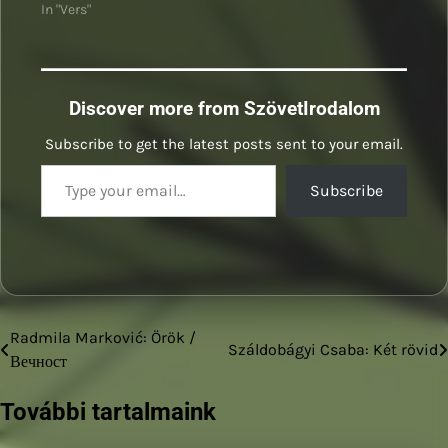
In "Vers"
Discover more from SzövetIrodalom
Subscribe to get the latest posts sent to your email.
Type your email…
Subscribe
Radmila Marković: Örök /
Bejegyzés
Száldobágyi Csaba: Két rövid
Вечност
navigáció
További tartalmaink