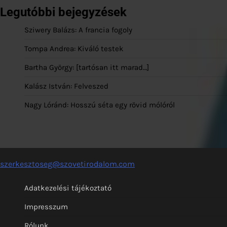
Legutóbbi bejegyzések
Sziwery Balázs: A francia fogoly
Tompa Andrea: Kiváló testek
Bartha György: [tartósan itt marad…]
Kalász István: Felveszed
Nagy Lóránd: Hosszú séta egy rövid mólóról
szerkesztoseg@szovetirodalom.com
Adatkezelési tájékoztató
Impresszum
Rólunk