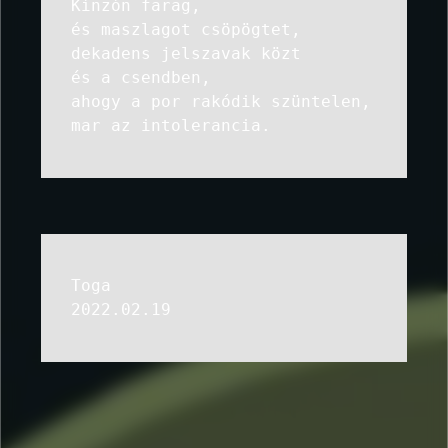
Kínzón farag,
és maszlagot csöpögtet,
dekadens jelszavak közt
és a csendben,
ahogy a por rakódik szüntelen,
mar az intolerancia.
Toga
2022.02.19