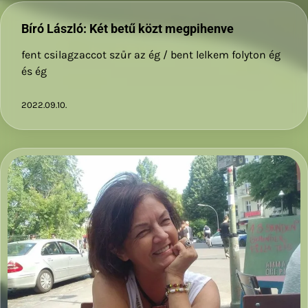
Bíró László: Két betű közt megpihenve
fent csilagzaccot szűr az ég / bent lelkem folyton ég
és ég
2022.09.10.