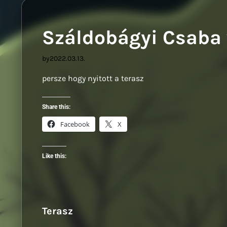
Száldobágyi Csaba 
by
2022.03.13.
persze hogy nyitott a terasz
Share this:
Facebook
X
Like this:
Terasz