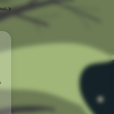
dból…
s