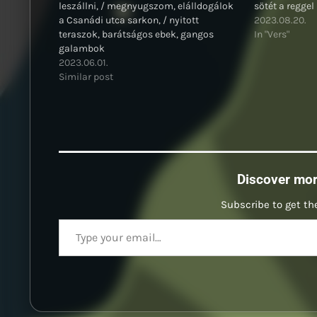
leszállni, / megnyugszom, elálldogálok
sötét a reggel 
a Csanádi utca sarkon, / nyitott
2023.08.20.
teraszok, barátságos ebek, gangos
In "Vers"
galambok
2023.06.01.
Similar post
Discover mo
Subscribe to get the
Type your email…