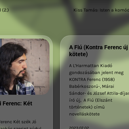
 (2.)
Kiss Tamás: Isten a komó
A Fiú (Kontra Ferenc új
kötete)
A L’Harmattan Kiadó
gondozásában jelent meg
KONTRA Ferenc (1958)
Babérkoszorú-, Márai
Sándor- és József Attila-díja
író új, A Fiú (Elszánt
 Ferenc: Két
történetek) című
novelláskötete
erenc Két szék Jó
2023.07.02.
zokás szerint zúdul