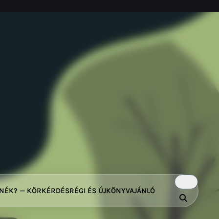
TNÉK? — KÖRKÉRDÉS
RÉGI ÉS ÚJ
KÖNYVAJÁNLÓ