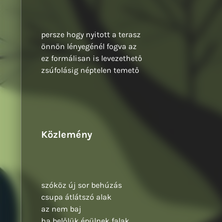
persze hogy nyitott a terasz
önnön lényegénél fogva az
ez formálisan is levezethető
zsúfolásig néptelen temető
Közlemény
szóköz új sor behúzás
csupa átlátszó alak
az nem baj
ha belőlük épülnek falak