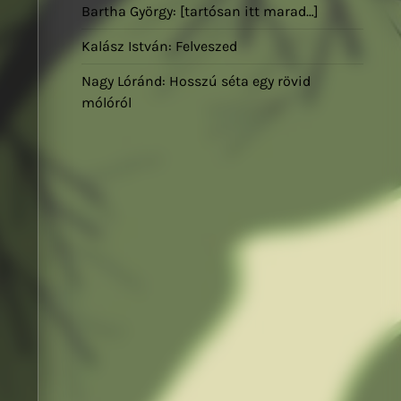
Bartha György: [tartósan itt marad…]
Kalász István: Felveszed
Nagy Lóránd: Hosszú séta egy rövid
mólóról