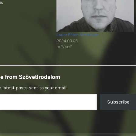
is
Lauer Péter: Almárium
2024.03.05.
In "Vers"
re from SzövetIrodalom
 latest posts sent to your email.
Subscribe