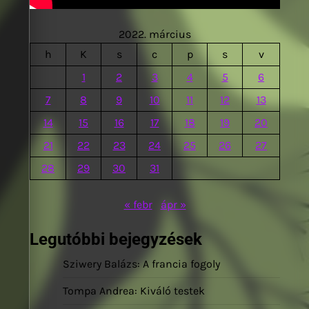
2022. március
h
K
s
c
p
s
v
1
2
3
4
5
6
7
8
9
10
11
12
13
14
15
16
17
18
19
20
21
22
23
24
25
26
27
28
29
30
31
« febr
ápr »
Legutóbbi bejegyzések
Sziwery Balázs: A francia fogoly
Tompa Andrea: Kiváló testek