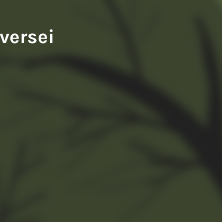
Sziwery Balázs: A francia fogoly
versei