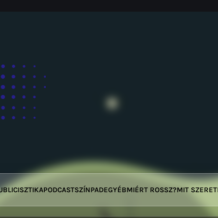
UBLICISZTIKA
PODCAST
SZÍNPAD
EGYÉB
MIÉRT ROSSZ?
MIT SZERE