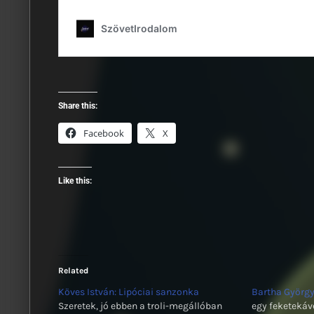
Share this:
Facebook
X
Like this:
Related
Köves István: Lipóciai sanzonka
Bartha György
Szeretek, jó ebben a troli-megállóban
egy feketekávé