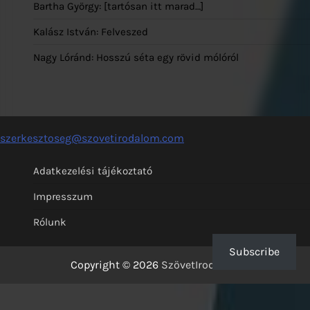
Bartha György: [tartósan itt marad…]
Kalász István: Felveszed
Nagy Lóránd: Hosszú séta egy rövid mólóról
szerkesztoseg@szovetirodalom.com
Adatkezelési tájékoztató
Impresszum
Rólunk
Subscribe
Copyright © 2026
SzövetIrodalom