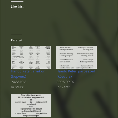
Like this:
Related
Handó Péter: amikor
Handó Péter: párbeszéd
(képvers)
(képvers)
2023.10.31.
2025.02.07.
In "Vers"
In "Vers"