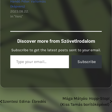
Handó Péter: Vallomás
(képvers)
2023.08.22.
In "Vers"
Discover more from SzövetIrodalom
Subscribe to get the latest posts sent to your email.
Type your email…
Subscribe
Mága Mátyás: Hopp-Stop!
Bejegyzés
Szentesi Edina: Ébredés
(Kiss Tamás borítóképével)
navigáció