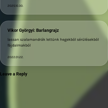
2025.10.30.
Vikor Györgyi: Barlangrajz
lassan szalamandrák lettünk hegekből sérülésekből
fájdalmakból
2022.01.22.
Leave a Reply