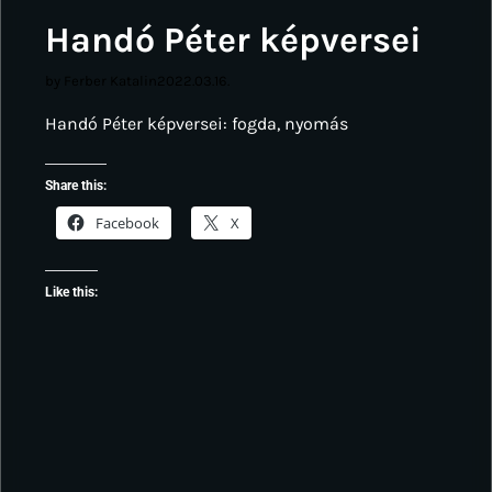
Handó Péter képversei
by Ferber Katalin
2022.03.16.
Handó Péter képversei: fogda, nyomás
Share this:
Facebook
X
Like this: