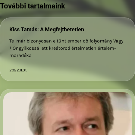
További tartalmaink
Kiss Tamás: A Megfejthetetlen
Te már bizonyosan eltűnt emberidő folyomány Vagy
/ Öngyilkossá lett kreátorod értelmetlen értelem-
maradéka
2022.11.01.