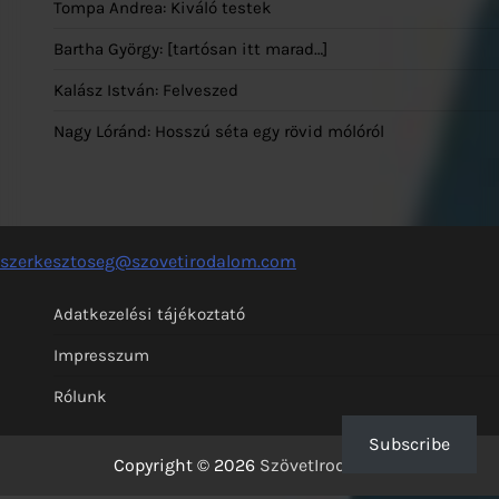
Tompa Andrea: Kiváló testek
Bartha György: [tartósan itt marad…]
Kalász István: Felveszed
Nagy Lóránd: Hosszú séta egy rövid mólóról
szerkesztoseg@szovetirodalom.com
Adatkezelési tájékoztató
Impresszum
Rólunk
Subscribe
Copyright © 2026
SzövetIrodalom