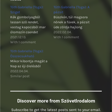
Tóth Gabriella (Toga):
Tóth Gabriella (Toga): A
Sziget
pázsit
Kék gombolyagból
Büszkén, túl magasra
lassan sző rendet,
nőnek a füvek, a pázsit
vastag kapocsból mar
üde zöldje hajlong
ólomszín csendet
2022.02.04.
2021.12.13.
With 1 comment
With 1 comment
Tóth Gabriella (Toga):
Összecsukható
Mikor kibontja magát a
Nap az éji ölelésből
2022.04.04.
Similar post
Discover more from SzövetIrodalom
Subscribe to get the latest posts sent to your email.