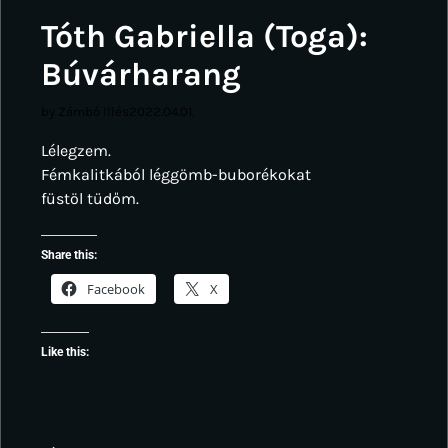
Tóth Gabriella (Toga):
Búvárharang
by Zámbó Illés
2022.04.01.
Lélegzem.
Fémkalitkából léggömb-buborékokat
füstöl tüdőm.
Share this:
Facebook
X
Like this: