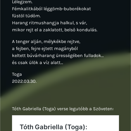
Lélegzem.
Fémkalitkából léggömb-buborékokat
füstöl tüdőm.
Harang ritmushangja halkul, s vár,
mikor rejt el a zaklatott, belső kondulás.
A tenger alján, mélykékbe rejtve,
a fejben, fejre ejtett magányból
keltett búvárharang ürességében fulladok…
és csak ülök a víz alatt…
Toga
2022.03.30.
Tóth Gabriella (Toga) verse legutóbb a Szöveten: