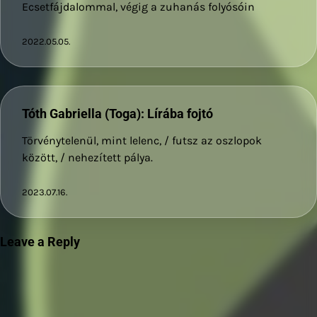
Ecsetfájdalommal, végig a zuhanás folyósóin
2022.05.05.
Tóth Gabriella (Toga): Lírába fojtó
Törvénytelenül, mint lelenc, / futsz az oszlopok
között, / nehezített pálya.
2023.07.16.
Leave a Reply