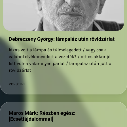
Debreczeny György: lámpaláz után rövidzárlat
lázas volt a lámpa és túlmelegedett / vagy csak
valahol elvékonyodott a vezeték? / ott és akkor jó
lett volna valamilyen párlat / lámpaláz után jött a
rövidzárlat
2023.11.21.
Maros Márk: Részben egész:
[Ecsetfájdalommal]