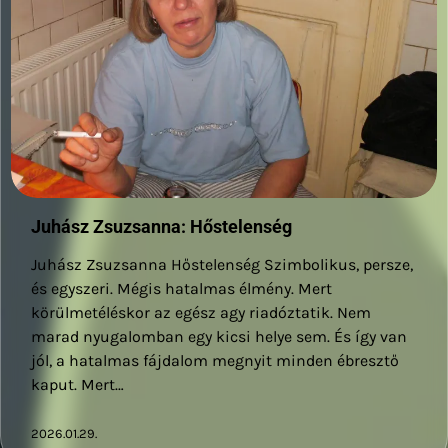
Juhász Zsuzsanna: Hőstelenség
Juhász Zsuzsanna Hőstelenség Szimbolikus, persze,
és egyszeri. Mégis hatalmas élmény. Mert
körülmetéléskor az egész agy riadóztatik. Nem
marad nyugalomban egy kicsi helye sem. És így van
jól, a hatalmas fájdalom megnyit minden ébresztő
kaput. Mert…
2026.01.29.