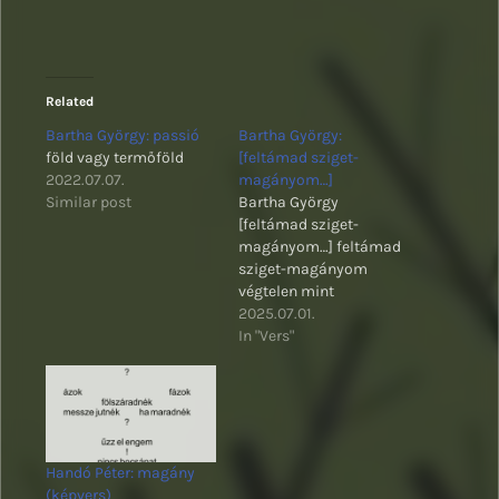
Related
Bartha György: passió
Bartha György:
föld vagy termőföld
[feltámad sziget-
2022.07.07.
magányom…]
Similar post
Bartha György
[feltámad sziget-
magányom…] feltámad
sziget-magányom
végtelen mint
arcomban a szelek ne
2025.07.01.
siess elérjem kezed nem
In "Vers"
volt még ilyen szakadék
várj még add a kezed
Bartha György verse
legutóbb a Szöveten:
https://www.szovetirodalom.com/20
gyorgy-megszulettel/
Handó Péter: magány
(képvers)