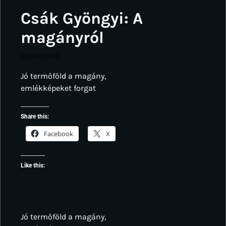
Csák Gyöngyi: A
magányról
by
2022.05.10.
Jó termőföld a magány,
emlékképeket forgat
Share this:
Facebook
X
Like this:
Jó termőföld a magány,