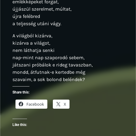
emlékképeket forgat,
újjászül szerelmet, múltat,
újra felébred
a teljesség utáni vágy.
A világból kizárva,
kizárva a világot,
nem láthatja senki
nap-mint nap szaporodó sebem,
játszani próbálok e rideg tavaszban,
mondd, átfutnak-e kertedbe még
szavaim, a sok bolond beléndek?
Share this:
Facebook
X
Like this: