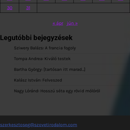
30
31
« ápr
jún »
Legutóbbi bejegyzések
Sziwery Balázs: A francia fogoly
Tompa Andrea: Kiváló testek
Bartha György: [tartósan itt marad…]
Kalász István: Felveszed
Nagy Lóránd: Hosszú séta egy rövid mólóról
szerkesztoseg@szovetirodalom.com