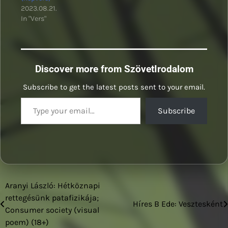
2023.08.21.
In "Vers"
Discover more from SzövetIrodalom
Subscribe to get the latest posts sent to your email.
Type your email…
Subscribe
Aranyi László: Hétköznapi
Bejegyzés
rettegésünk patafizikája;
Híres B Ede: Vesztesként
navigáció
Consumer society (visual
poem) (18+)