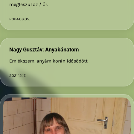
megfeszül az / Űr.
2024.06.05.
Nagy Gusztáv: Anyabánatom
Emlékszem, anyám korán idősödött
2021.12.17.