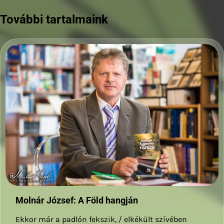
További tartalmaink
Molnár József: A Föld hangján
Ekkor már a padlón fekszik, / elkékült szívében