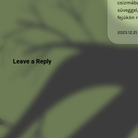
csizmába
süveggel
fejükön r
2023.12.21.
Leave a Reply