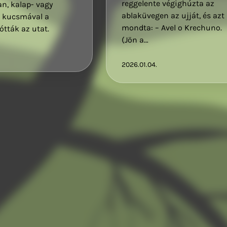
reggelente végighúzta az
n, kalap- vagy
ablaküvegen az ujját, és azt
, kucsmával a
mondta: – Avel o Krechuno.
ótták az utat.
(Jön a…
2026.01.04.