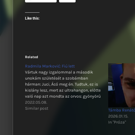
Like this:
Related
Radmila Marković: Fiú lett
Vártuk nagy izgalommal a második
unokám születését a szobámban
hárman: Juci, Ácó meg én. Tudtuk, ez is
kislány lesz, mert az ultrahangon, előtte
való nap azt mondta az orvos: gyönyörű
nagy kislányunk fog születni. Örömmel
2022.05.08.
vártuk, csak a menyemet féltettük, mert
Similar post
Támba Renátó:
erős asztmás, nehogy neki legyen
2026.01.15.
valami baja.
In "Próza"