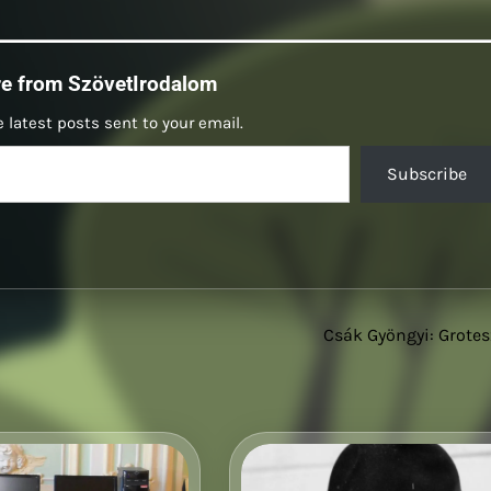
re from SzövetIrodalom
 latest posts sent to your email.
Subscribe
Csák Gyöngyi: Grote