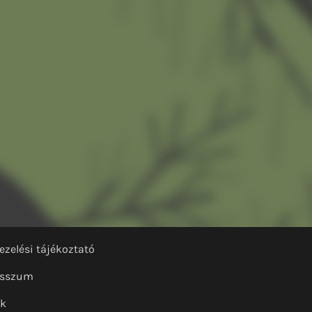
ezelési tájékoztató
esszum
nk