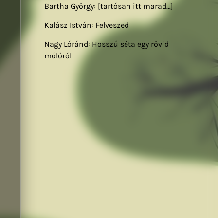
Bartha György: [tartósan itt marad…]
Kalász István: Felveszed
Nagy Lóránd: Hosszú séta egy rövid
mólóról