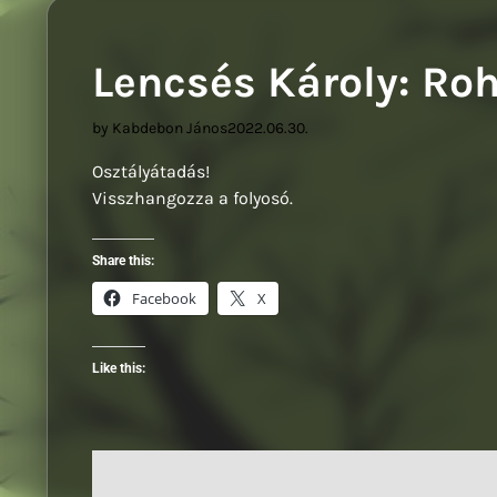
Lencsés Károly: Ro
by Kabdebon János
2022.06.30.
Osztályátadás!
Visszhangozza a folyosó.
Share this:
Facebook
X
Like this: