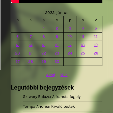
2022. június
h
K
s
c
p
s
v
1
2
3
4
5
6
7
8
9
10
11
12
13
14
15
16
17
18
19
20
21
22
23
24
25
26
27
28
29
30
« máj
júl »
Legutóbbi bejegyzések
Sziwery Balázs: A francia fogoly
Tompa Andrea: Kiváló testek