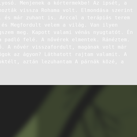
lyosó. Menjenek a kórtermekbe! Az ipsét, a
hozták vissza Rohama volt. Elmondása szerint
, és már zuhant is. Arccal a terápiás terem
 és Megfordult velem a világ. Van ilyen
gszem meg. Kapott valami vénás nyugtatót. Én
a padló felé. A nővérek elmentek. Ránéztem.
ő. A nővér visszafordult, magának volt már
ógok az ágyon? Láthatott rajtam valamit. A
oktélt, aztán lezuhantam A párnák közé, a