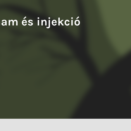
S
ham és injekció