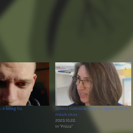
 A beteg fiú
Juhász Gabriella-Óczy: Az egyik szép, a
másik okos
2023.10.22.
In "Próza"