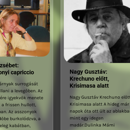
rzsébet:
Nagy Gusztáv:
nyi capriccio
Krechuno előtt,
árnyak surrogását
Krisimasa alatt
llani a levegőben. Az
Nagy Gusztáv Krechuno előtt
sére igyekvők menete
Krisimasa alatt A hideg már
 a frissen hullott,
napok óta ott ült az ablakba
an. Az asszonyok
mint egy idegen
őbe burkolódzva, a
madár.Dulinka Mámi
eleg kabátban,