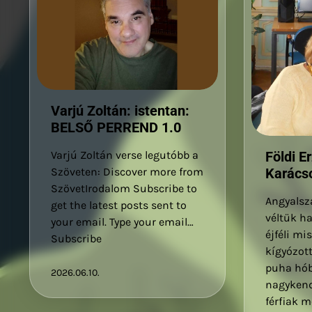
Varjú Zoltán: istentan:
BELSŐ PERREND 1.0
Varjú Zoltán verse legutóbb a
Földi E
Szöveten: Discover more from
Karácso
SzövetIrodalom Subscribe to
Angyalsz
get the latest posts sent to
véltük ha
your email. Type your email…
éjféli mi
Subscribe
kígyózott
puha hób
2026.06.10.
nagykend
férfiak m