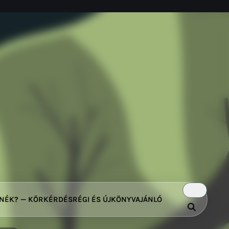
TNÉK? — KÖRKÉRDÉS
RÉGI ÉS ÚJ
KÖNYVAJÁNLÓ