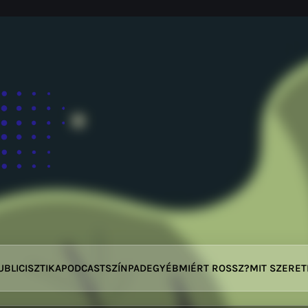
UBLICISZTIKA
PODCAST
SZÍNPAD
EGYÉB
MIÉRT ROSSZ?
MIT SZERE