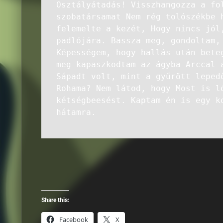
Osztályátadás! Visszhangozza a fo
szobatársamat Nem rég tolószékbe 
felemelte a kezét, Hogy nincs jól
padlójára. Bassza meg, gondoltam,
Képességem, hogy hallás után bete
meg kapaszkodtam az ágyba Arccal 
Sápadt volt, mint a gyűrött leped
Rohama? Nem látod, hogy Most is l
kétségbeesést. Kaptam én is egy k
hátamra.
Share this:
Facebook
X