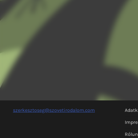
szerkesztoseg@szovetirodalom.com
Adatk
Impr
Rólu